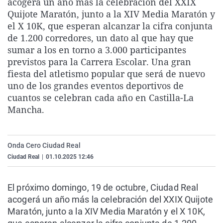
acogerá un año más la celebración del XXIX
La rosa de los vientos
Caso
Extremadura
Virales
Quijote Maratón, junto a la XIV Media Maratón y
el X 10K, que esperan alcanzar la cifra conjunta
Gente viajera
Retornados
Galicia
Televisión
de 1.200 corredores, un dato al que hay que
Como el perro y el gat
Equipo de investigaci
La Rioja
Elecciones
sumar a los en torno a 3.000 participantes
previstos para la Carrera Escolar. Una gran
Operación Viuda Negr
Navarra
fiesta del atletismo popular que será de nuevo
País Vasco
uno de los grandes eventos deportivos de
cuantos se celebran cada año en Castilla-La
Mancha.
Onda Cero Ciudad Real
Ciudad Real
|
01.10.2025 12:46
El próximo domingo, 19 de octubre, Ciudad Real
acogerá un año más la celebración del XXIX Quijote
Maratón, junto a la XIV Media Maratón y el X 10K,