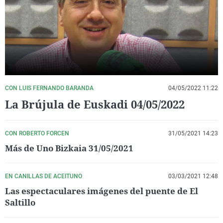
La rosa de los vientos
Caso
Extremadura
Virales
Gente viajera
Retornados
Galicia
Televisión
Como el perro y el gat
Equipo de investigaci
La Rioja
Elecciones
Operación Viuda Negr
Navarra
País Vasco
CON LUIS FERNANDO BARANDA
04/05/2022 11:22
La Brújula de Euskadi 04/05/2022
CON ROBERTO FORCEN
31/05/2021 14:23
Más de Uno Bizkaia 31/05/2021
EN CANILLAS DE ACEITUNO
03/03/2021 12:48
Las espectaculares imágenes del puente de El
Saltillo