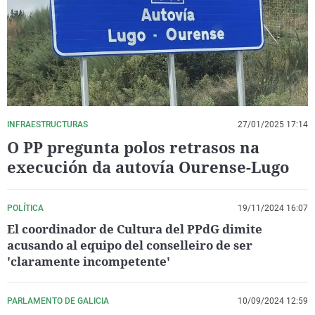
La rosa de los vientos
Caso
Extremadura
Virales
Gente viajera
Retornados
Galicia
Televisión
Como el perro y el gat
Equipo de investigaci
La Rioja
Elecciones
Operación Viuda Negr
Navarra
País Vasco
INFRAESTRUCTURAS
27/01/2025 17:14
O PP pregunta polos retrasos na
execución da autovía Ourense-Lugo
POLÍTICA
19/11/2024 16:07
El coordinador de Cultura del PPdG dimite
acusando al equipo del conselleiro de ser
'claramente incompetente'
PARLAMENTO DE GALICIA
10/09/2024 12:59