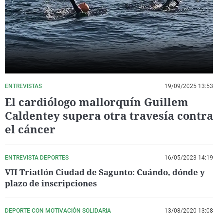
La rosa de los vientos
Caso
Extremadura
Virales
Gente viajera
Retornados
Galicia
Televisión
Como el perro y el gat
Equipo de investigaci
La Rioja
Elecciones
Operación Viuda Negr
Navarra
País Vasco
ENTREVISTAS
19/09/2025 13:53
El cardiólogo mallorquín Guillem
Caldentey supera otra travesía contra
el cáncer
ENTREVISTA DEPORTES
16/05/2023 14:19
VII Triatlón Ciudad de Sagunto: Cuándo, dónde y
plazo de inscripciones
DEPORTE CON MOTIVACIÓN SOLIDARIA
13/08/2020 13:08