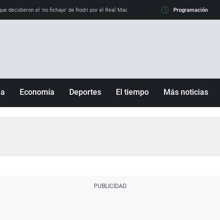
e decidieron el 'no fichaje' de Rodri por el Real Madrid y su 'sí' al Barça
Programación
La llamada de
ña
Economía
Deportes
El tiempo
Más noticias
Fútbol
Sociedad
Baloncesto
Mundo
Tenis
Salud
Motor
Cultura
Ciencia y Tecnología
adrid
Gastronomía
nciana
Medio ambiente