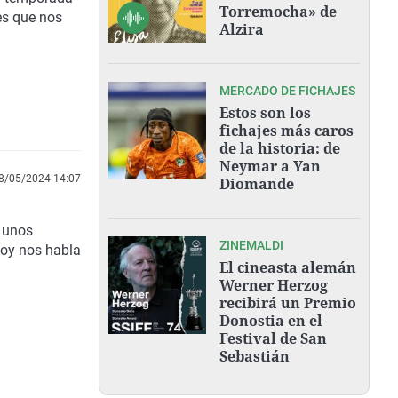
Torremocha» de
es que nos
Alzira
MERCADO DE FICHAJES
Estos son los
fichajes más caros
de la historia: de
Neymar a Yan
8/05/2024 14:07
Diomande
 unos
ZINEMALDI
hoy nos habla
El cineasta alemán
Werner Herzog
recibirá un Premio
Donostia en el
Festival de San
Sebastián