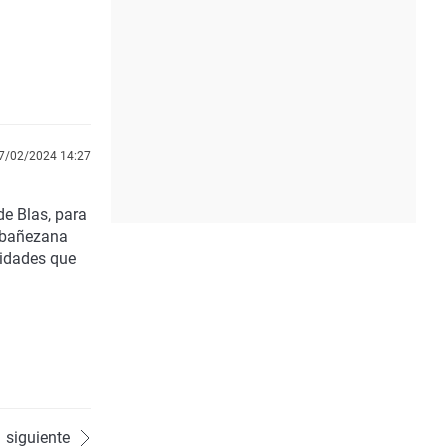
7/02/2024 14:27
de Blas
, para
d bañezana
idades que
siguiente