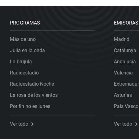
PROGRAMAS
EMISORAS
Más de uno
Madrid
Julia en la onda
Catalunya
La brújula
Andalucía
Radioestadio
Valencia
Radioestadio Noche
Extremadu
La rosa de los vientos
Asturias
Por fin no es lunes
País Vasco
Ver todo
Ver todo