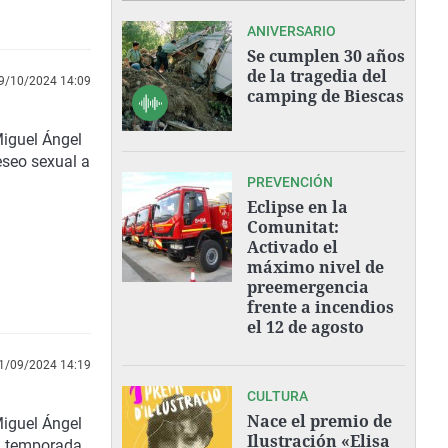
ANIVERSARIO
Se cumplen 30 años
de la tragedia del
9/10/2024 14:09
camping de Biescas
iguel Ángel
eseo sexual a
PREVENCIÓN
Eclipse en la
Comunitat:
Activado el
máximo nivel de
preemergencia
frente a incendios
el 12 de agosto
1/09/2024 14:19
CULTURA
Nace el premio de
iguel Ángel
Ilustración «Elisa
la temporada