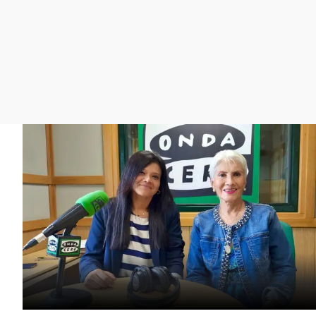
La rosa de los vientos
Caso
Extremadura
Gente viajera
Retornados
Galicia
Como el perro y el
Equipo de investigación
La Rioja
gato
Operación Viuda
Navarra
Negra
País Vasco