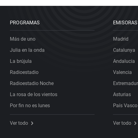
PROGRAMAS
EMISORAS
Más de uno
Madrid
Julia en la onda
Catalunya
La brújula
Andalucía
Radioestadio
Valencia
Radioestadio Noche
Extremadu
La rosa de los vientos
Asturias
Por fin no es lunes
País Vasco
Ver todo
Ver todo