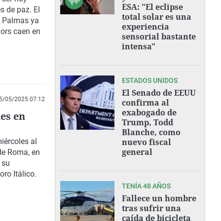
ESA: "El eclipse
 de paz. El
total solar es una
as Palmas ya
experiencia
iors caen en
sensorial bastante
intensa"
ESTADOS UNIDOS
El Senado de EEUU
5/05/2025 07:12
confirma al
exabogado de
es en
Trump, Todd
Blanche, como
iércoles al
nuevo fiscal
general
 de Roma, en
 su
ro Itálico.
TENÍA 48 AÑOS
Fallece un hombre
tras sufrir una
caída de bicicleta