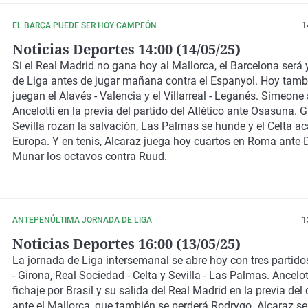
EL BARÇA PUEDE SER HOY CAMPEÓN
1
Noticias Deportes 14:00 (14/05/25)
Si el Real Madrid no gana hoy al Mallorca, el Barcelona ser
de Liga antes de jugar mañana contra el Espanyol. Hoy tamb
juegan el Alavés - Valencia y el Villarreal - Leganés. Simeone
Ancelotti en la previa del partido del Atlético ante Osasuna. G
Sevilla rozan la salvación, Las Palmas se hunde y el Celta ac
Europa. Y en tenis, Alcaraz juega hoy cuartos en Roma ante 
Munar los octavos contra Ruud.
ANTEPENÚLTIMA JORNADA DE LIGA
1
Noticias Deportes 16:00 (13/05/25)
La jornada de Liga intersemanal se abre hoy con tres partidos
- Girona, Real Sociedad - Celta y Sevilla - Las Palmas. Ancelot
fichaje por Brasil y su salida del Real Madrid en la previa del 
ante el Mallorca, que también se perderá Rodrygo. Alcaraz se 