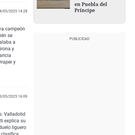
en Puebla del
Príncipe
4/05/2025 14:28
á ya campeón
ién se
 alaba a
irona y
aricia
Draper y
3/05/2025 16:09
: Valladolid
ti explica su
duelo liguero
clasifica