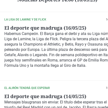
LA LIGA DE LAMINE Y DE FLICK
1
El deporte que madruga (16/05/25)
Habemus Campeón. El Barça gana el derbi y ata su Liga núm
Liga de Lamine, la Liga de Flick. Peligra la tercera plaza del At
asegura la Champions el Athletic, y Betis, Rayo y Osasuna s
peleando por Europa. La última plaza de descenso será para
Getafe, Alavés o Leganés. Fin de semana polideportivo en Ital
juega hoy semifinales en Roma, arranca el GP de Emilia Ro
Fórmula Uno y la montaña llega al Giro de Italia.
EL ALIRÓN TENDRÁ QUE ESPERAR
1
El deporte que madruga (14/05/25)
Mensajes blaugranas sin enviar. El título debe esperar tras e
triunfo del Real Madrid con un gol de Jacobo. El Barça puede