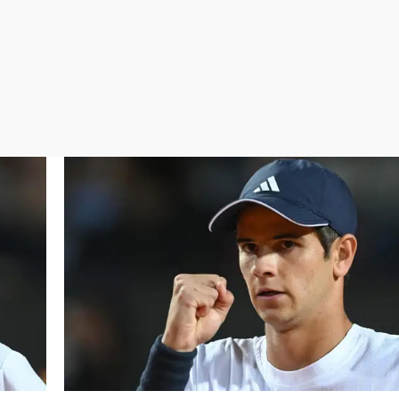
Virales
Televisión
Elecciones