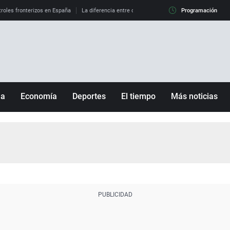
roles fronterizos en España
La diferencia entre observar el eclipse al 99% y al 100%
Programación
ña
Economía
Deportes
El tiempo
Más noticias
Fútbol
Sociedad
Baloncesto
Mundo
Tenis
Salud
Motor
Cultura
Ciencia y Tecnología
adrid
Gastronomía
nciana
Medio ambiente