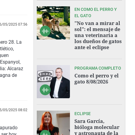
EN COMO EL PERRO Y
EL GATO
"No van a mirar al
6/05/2025 07:56
sol": el mensaje de
una veterinaria a
los dueños de gatos
ero 28. La
ante el eclipse
lético,
iguen
 Espanyol,
ia: Alcaraz
PROGRAMA COMPLETO
magna de
Como el perro y el
gato 8/08/2026
5/05/2025 08:02
ECLIPSE
Sara García,
bióloga molecular
l apurado
y astronauta de la
 ser hoy