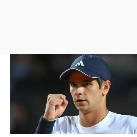
La rosa de los vientos
Caso
Extremadura
Gente viajera
Retornados
Galicia
Como el perro y el
Equipo de investigación
La Rioja
gato
Operación Viuda
Navarra
Negra
País Vasco