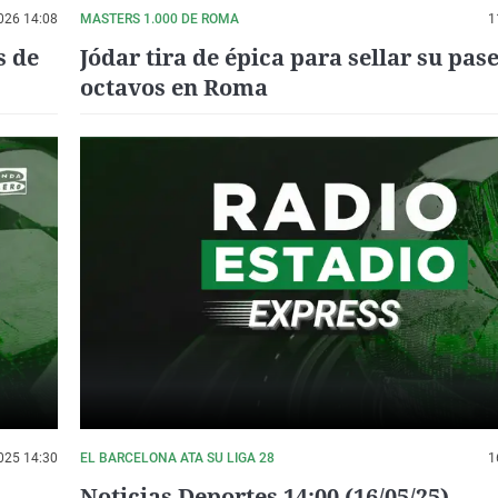
026 14:08
MASTERS 1.000 DE ROMA
1
s de
Jódar tira de épica para sellar su pase
octavos en Roma
025 14:30
EL BARCELONA ATA SU LIGA 28
1
Noticias Deportes 14:00 (16/05/25)