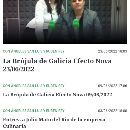
La rosa de los vientos
Caso
Extremadura
Virales
Gente viajera
Retornados
Galicia
Televisión
Como el perro y el gat
Equipo de investigaci
La Rioja
Elecciones
Operación Viuda Negr
Navarra
País Vasco
CON ÁNGELES SAN LUIS Y RUBÉN REY
23/06/2022 18:03
La Brújula de Galicia Efecto Nova
23/06/2022
CON ÁNGELES SAN LUIS Y RUBÉN REY
09/06/2022 17:06
La Brújula de Galicia Efecto Nova 09/06/2022
CON ÁNGELES SAN LUIS Y RUBÉN REY
03/06/2022 18:00
Entrev. a Julio Mato del Rio de la empresa
Culinaria