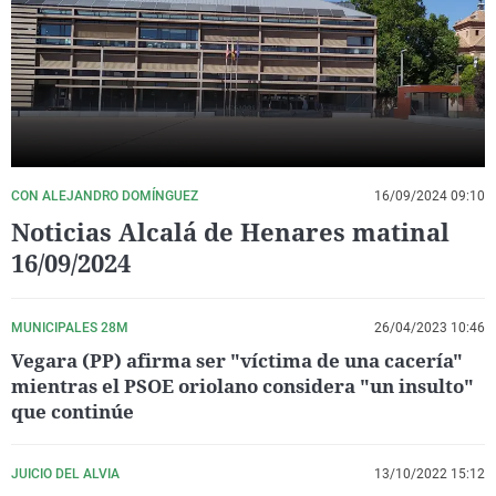
La rosa de los vientos
Caso
Extremadura
Virales
Gente viajera
Retornados
Galicia
Televisión
Como el perro y el gat
Equipo de investigaci
La Rioja
Elecciones
Operación Viuda Negr
Navarra
País Vasco
CON ALEJANDRO DOMÍNGUEZ
16/09/2024 09:10
Noticias Alcalá de Henares matinal
16/09/2024
MUNICIPALES 28M
26/04/2023 10:46
Vegara (PP) afirma ser "víctima de una cacería"
mientras el PSOE oriolano considera "un insulto"
que continúe
JUICIO DEL ALVIA
13/10/2022 15:12