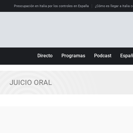
Preocupación en Italia por los controles en España
¿Cómo es llegar a Italia c
Directo
Programas
Podcast
Espa
Más de uno
Los Perseguidos
Andalucía
Por fin
Malas decisiones
Aragón
JUICIO ORAL
Julia en la onda
Expedientes del más allá
Baleares
La brújula
El viaje del Guernica
Cantabria
Radioestadio
Invisibles
Cataluña
Radioestadio noche
Prohibido morirse
Comunidad de M
El colegio invisible
Esto no ha pasado
Comunitat Vale