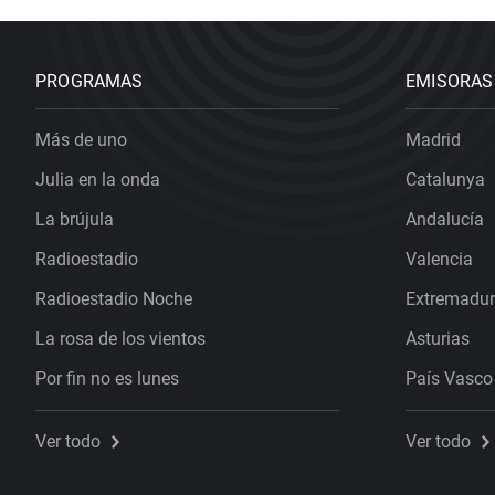
PROGRAMAS
EMISORAS
Más de uno
Madrid
Julia en la onda
Catalunya
La brújula
Andalucía
Radioestadio
Valencia
Radioestadio Noche
Extremadu
La rosa de los vientos
Asturias
Por fin no es lunes
País Vasco
Ver todo
Ver todo