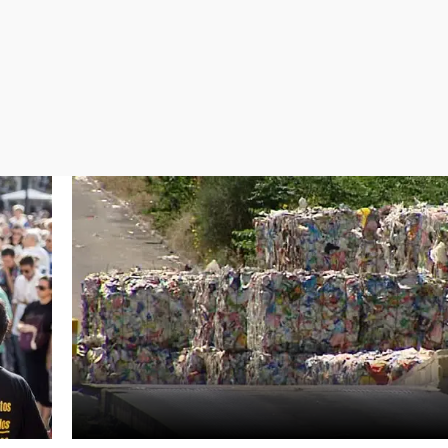
Virales
Televisión
Elecciones