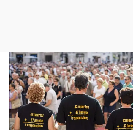
La rosa de los vientos
Caso
Extremadura
Gente viajera
Retornados
Galicia
Como el perro y el
Equipo de investigación
La Rioja
gato
Operación Viuda
Navarra
Negra
País Vasco