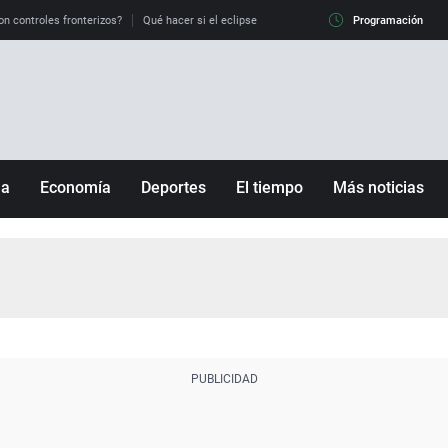
on controles fronterizos?
Qué hacer si el eclipse me pilla conduciendo
Programación
Qué tiempo 
ña
Economía
Deportes
El tiempo
Más noticias
Fútbol
Sociedad
Baloncesto
Mundo
Tenis
Salud
Motor
Cultura
Ciencia y Tecnología
adrid
Gastronomía
nciana
Medio ambiente