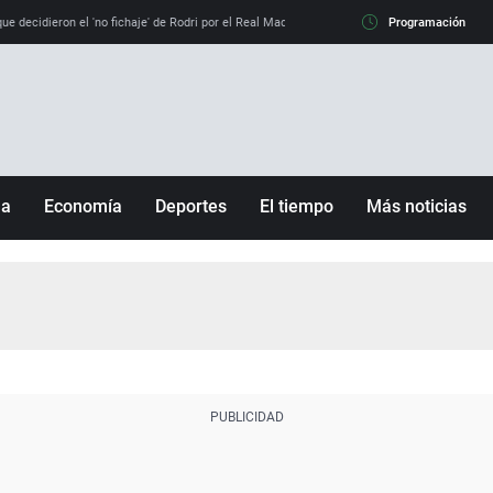
e decidieron el 'no fichaje' de Rodri por el Real Madrid y su 'sí' al Barça
Programación
La llamada de
ña
Economía
Deportes
El tiempo
Más noticias
Fútbol
Sociedad
Baloncesto
Mundo
Tenis
Salud
Motor
Cultura
Ciencia y Tecnología
adrid
Gastronomía
nciana
Medio ambiente