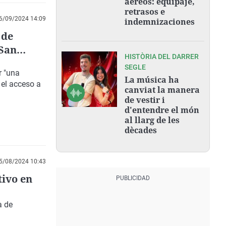
aéreos: equipaje,
retrasos e
6/09/2024 14:09
indemnizaciones
 de
 San
HISTÒRIA DEL DARRER
SEGLE
r "una
La música ha
 el acceso a
canviat la manera
de vestir i
d'entendre el món
al llarg de les
dècades
5/08/2024 10:43
tivo en
a de