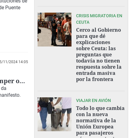
tituciones de
 de Puente
CRISIS MIGRATORIA EN
CEUTA
Cerco al Gobierno
para que dé
explicaciones
sobre Ceuta: las
preguntas que
todavía no tienen
5/11/2024 14:05
respuesta sobre la
entrada masiva
por la frontera
omper o
 da
manifesto.
VIAJAR EN AVIÓN
Todo lo que cambia
con la nueva
normativa de la
Unión Europea
para pasajeros