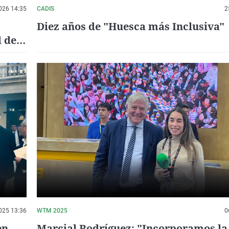
026 14:35
CADIS
2
Diez años de "Huesca más Inclusiva"
d de
025 13:36
WTM 2025
0
en
Marcial Rodríguez: "Incorporamos la