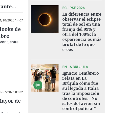
tante
ECLIPSE 2026
La diferencia entre
observar el eclipse
4/10/2025 14:07
total de Sol en una
 looks de
franja del 99% y
otra del 100%: la
ubre
experiencia es más
rant, entre
brutal de lo que
crees
EN LA BRÚJULA
Ignacio Cembrero
relata en La
Brújula cómo fue
su llegada a Italia
2/07/2025 09:32
tras la imposición
de controles: "No
Mayor de
sales del avión sin
control policial"