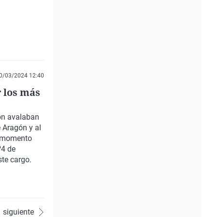
0/03/2024 12:40
 los más
gón avalaban
 Aragón y al
e momento
º4 de
ste cargo.
siguiente