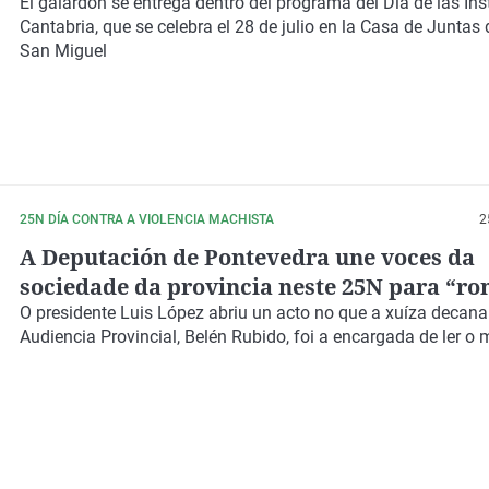
El galardón se entrega dentro del programa del Día de las Ins
Cantabria, que se celebra el 28 de julio en la Casa de Juntas
San Miguel
25N DÍA CONTRA A VIOLENCIA MACHISTA
2
A Deputación de Pontevedra une voces da
sociedade da provincia neste 25N para “r
silencio”
O presidente Luis López abriu un acto no que a xuíza decana
Audiencia Provincial, Belén Rubido, foi a encargada de ler o 