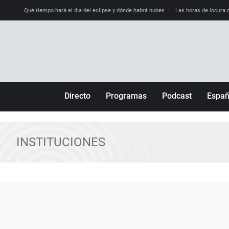
Qué tiempo hará el día del eclipse y dónde habrá nubes
Las horas de locura qu
Directo
Programas
Podcast
Espa
Más de uno
Los Perseguidos
Andalucía
Por fin
Malas decisiones
Aragón
INSTITUCIONES
Julia en la onda
Expedientes del más allá
Baleares
La brújula
El viaje del Guernica
Cantabria
Radioestadio
Invisibles
Cataluña
Radioestadio noche
Prohibido morirse
Comunidad de M
El colegio invisible
Esto no ha pasado
Comunitat Vale