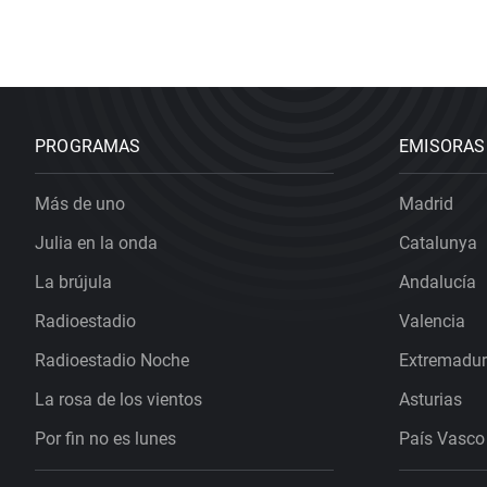
PROGRAMAS
EMISORAS
Más de uno
Madrid
Julia en la onda
Catalunya
La brújula
Andalucía
Radioestadio
Valencia
Radioestadio Noche
Extremadu
La rosa de los vientos
Asturias
Por fin no es lunes
País Vasco