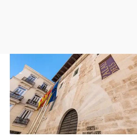
La rosa de los vientos
Caso
Extremadura
Gente viajera
Retornados
Galicia
Como el perro y el
Equipo de investigación
La Rioja
gato
Operación Viuda
Navarra
Negra
País Vasco