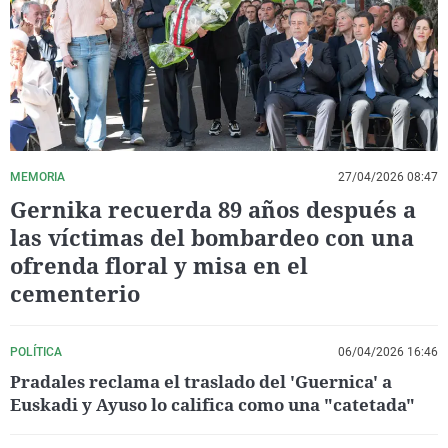
La rosa de los vientos
Caso
Extremadura
Virales
Gente viajera
Retornados
Galicia
Televisión
Como el perro y el gat
Equipo de investigaci
La Rioja
Elecciones
Operación Viuda Negr
Navarra
País Vasco
MEMORIA
27/04/2026 08:47
Gernika recuerda 89 años después a
las víctimas del bombardeo con una
ofrenda floral y misa en el
cementerio
POLÍTICA
06/04/2026 16:46
Pradales reclama el traslado del 'Guernica' a
Euskadi y Ayuso lo califica como una "catetada"