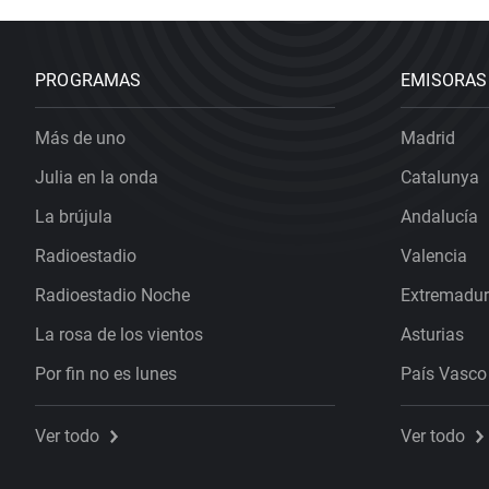
PROGRAMAS
EMISORAS
Más de uno
Madrid
Julia en la onda
Catalunya
La brújula
Andalucía
Radioestadio
Valencia
Radioestadio Noche
Extremadu
La rosa de los vientos
Asturias
Por fin no es lunes
País Vasco
Ver todo
Ver todo