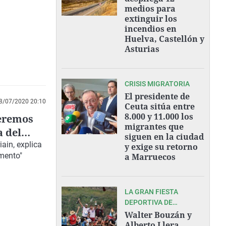
medios para
extinguir los
incendios en
Huelva, Castellón y
Asturias
CRISIS MIGRATORIA
El presidente de
8/07/2020 20:10
Ceuta sitúa entre
8.000 y 11.000 los
ueremos
migrantes que
a del
siguen en la ciudad
ain, explica
y exige su retorno
imento"
a Marruecos
LA GRAN FIESTA
DEPORTIVA DE
ASTURIAS
Walter Bouzán y
Alberto Llera