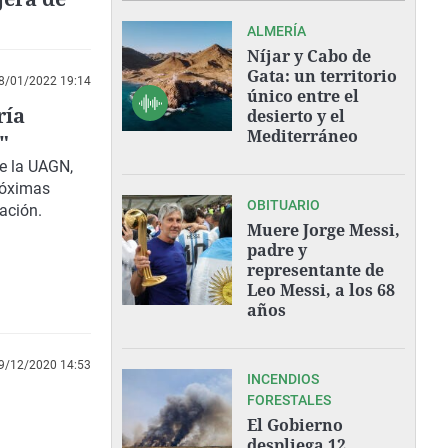
ALMERÍA
Níjar y Cabo de
Gata: un territorio
8/01/2022 19:14
único entre el
ría
desierto y el
Mediterráneo
"
de la UAGN,
róximas
OBITUARIO
ación.
Muere Jorge Messi,
padre y
representante de
Leo Messi, a los 68
años
9/12/2020 14:53
INCENDIOS
FORESTALES
El Gobierno
despliega 12