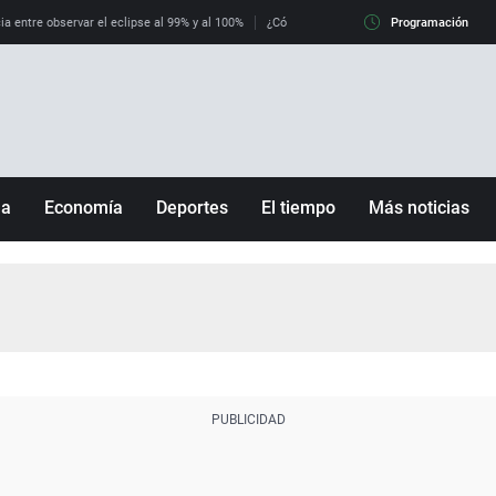
ia entre observar el eclipse al 99% y al 100%
¿Cómo es llegar a Italia con controles fro
Programación
ña
Economía
Deportes
El tiempo
Más noticias
Fútbol
Sociedad
Baloncesto
Mundo
Tenis
Salud
Motor
Cultura
Ciencia y Tecnología
adrid
Gastronomía
nciana
Medio ambiente