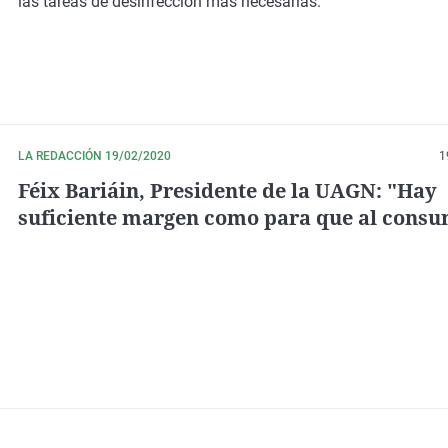
las tareas de desinfección más necesarias.
LA REDACCIÓN 19/02/2020
1
Féix Bariáin, Presidente de la UAGN: "Hay
suficiente margen como para que al consu
se le suba el precio"