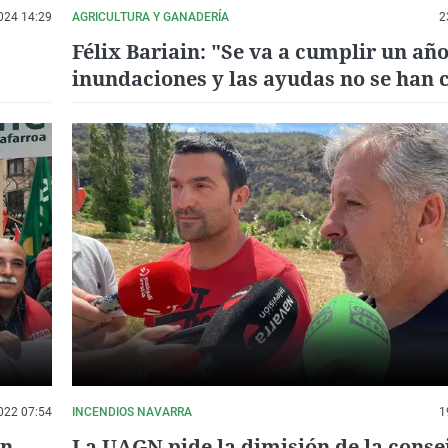
024 14:29
AGRICULTURA Y GANADERÍA
2
Félix Bariain: "Se va a cumplir un año
inundaciones y las ayudas no se han 
022 07:54
INCENDIOS NAVARRA
1
en
La UAGN pide la dimisión de la conse