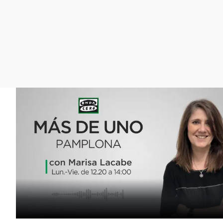
La rosa de los vientos
Caso
Extremadura
Gente viajera
Retornados
Galicia
Como el perro y el
Equipo de investigación
La Rioja
gato
Operación Viuda
Navarra
Negra
País Vasco