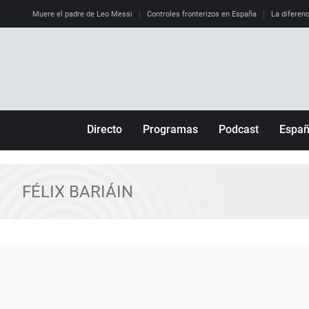
Muere el padre de Leo Messi
Controles fronterizos en España
La diferenc
Directo
Programas
Podcast
Espa
Más de uno
Los Perseguidos
Andalucía
Por fin
Malas decisiones
Aragón
FÉLIX BARIÁIN
Julia en la onda
Expedientes del más allá
Baleares
La brújula
El viaje del Guernica
Cantabria
Radioestadio
Invisibles
Cataluña
Radioestadio noche
Prohibido morirse
Comunidad de M
El colegio invisible
Esto no ha pasado
Comunitat Vale