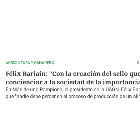
AGRICULTURA Y GANADERÍA
0
Félix Bariain: "Con la creación del sello q
concienciar a la sociedad de la importanci
sector agrícola y ganadero"
En Más de uno Pamplona, el presidente de la UAGN, Félix Bari
que "nadie debe perder en el proceso de producción de un al