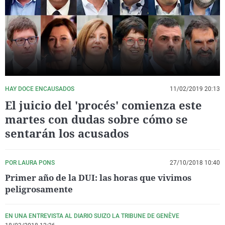
La rosa de los vientos
Caso
Extremadura
Virales
Gente viajera
Retornados
Galicia
Televisión
Como el perro y el gat
Equipo de investigaci
La Rioja
Elecciones
Operación Viuda Negr
Navarra
País Vasco
HAY DOCE ENCAUSADOS
11/02/2019 20:13
El juicio del 'procés' comienza este
martes con dudas sobre cómo se
sentarán los acusados
POR LAURA PONS
27/10/2018 10:40
Primer año de la DUI: las horas que vivimos
peligrosamente
EN UNA ENTREVISTA AL DIARIO SUIZO LA TRIBUNE DE GENÈVE