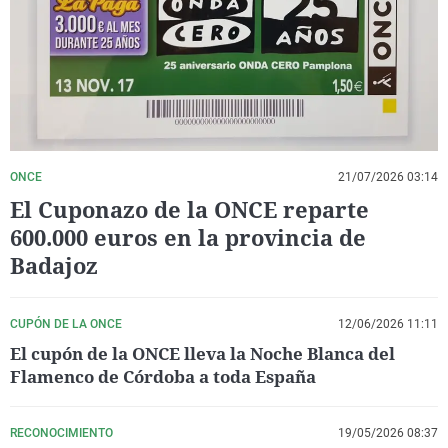
La rosa de los vientos
Caso
Extremadura
Virales
Gente viajera
Retornados
Galicia
Televisión
Como el perro y el gat
Equipo de investigaci
La Rioja
Elecciones
Operación Viuda Negr
Navarra
País Vasco
ONCE
21/07/2026 03:14
El Cuponazo de la ONCE reparte
600.000 euros en la provincia de
Badajoz
CUPÓN DE LA ONCE
12/06/2026 11:11
El cupón de la ONCE lleva la Noche Blanca del
Flamenco de Córdoba a toda España
RECONOCIMIENTO
19/05/2026 08:37