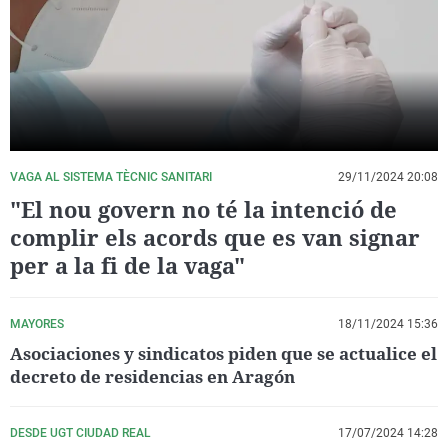
La rosa de los vientos
Caso
Extremadura
Virales
Gente viajera
Retornados
Galicia
Televisión
Como el perro y el gat
Equipo de investigaci
La Rioja
Elecciones
Operación Viuda Negr
Navarra
País Vasco
VAGA AL SISTEMA TÈCNIC SANITARI
29/11/2024 20:08
"El nou govern no té la intenció de
complir els acords que es van signar
per a la fi de la vaga"
MAYORES
18/11/2024 15:36
Asociaciones y sindicatos piden que se actualice el
decreto de residencias en Aragón
DESDE UGT CIUDAD REAL
17/07/2024 14:28