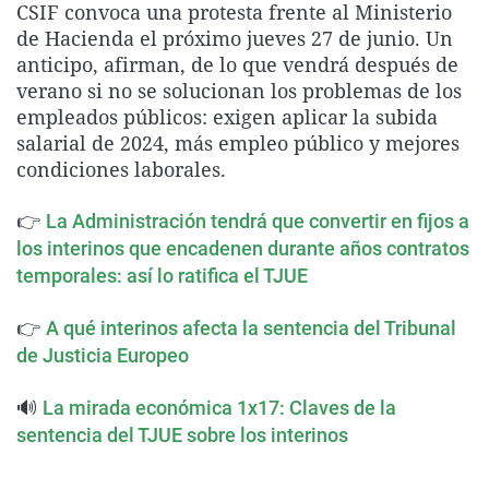
CSIF convoca una protesta frente al Ministerio
La rosa de los vientos
Caso
Extremadura
Virales
de Hacienda el próximo jueves 27 de junio. Un
Gente viajera
Retornados
Galicia
Televisión
anticipo, afirman, de lo que vendrá después de
verano si no se solucionan los problemas de los
Como el perro y el gat
Equipo de investigaci
La Rioja
Elecciones
empleados públicos: exigen aplicar la subida
Operación Viuda Negr
Navarra
salarial de 2024, más empleo público y mejores
condiciones laborales.
País Vasco
👉
La Administración tendrá que convertir en fijos a
los interinos que encadenen durante años contratos
temporales: así lo ratifica el TJUE
👉
A qué interinos afecta la sentencia del Tribunal
de Justicia Europeo
🔊
La mirada económica 1x17: Claves de la
sentencia del TJUE sobre los interinos