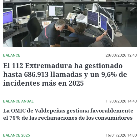
La rosa de los vientos
Caso
Extremadura
Virales
Gente viajera
Retornados
Galicia
Televisión
Como el perro y el gat
Equipo de investigaci
La Rioja
Elecciones
Operación Viuda Negr
Navarra
País Vasco
BALANCE
20/03/2026 12:43
El 112 Extremadura ha gestionado
hasta 686.913 llamadas y un 9,6% de
incidentes más en 2025
BALANCE ANUAL
11/03/2026 14:43
La OMIC de Valdepeñas gestiona favorablemente
el 76% de las reclamaciones de los consumidores
BALANCE 2025
16/01/2026 14:00