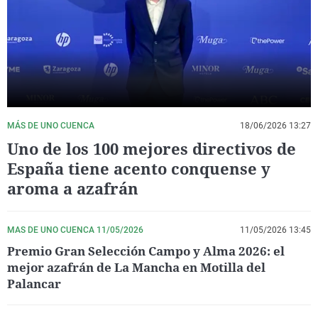
La rosa de los vientos
Caso
Extremadura
Virales
Gente viajera
Retornados
Galicia
Televisión
Como el perro y el gat
Equipo de investigaci
La Rioja
Elecciones
Operación Viuda Negr
Navarra
País Vasco
MÁS DE UNO CUENCA
18/06/2026 13:27
Uno de los 100 mejores directivos de
España tiene acento conquense y
aroma a azafrán
MAS DE UNO CUENCA 11/05/2026
11/05/2026 13:45
Premio Gran Selección Campo y Alma 2026: el
mejor azafrán de La Mancha en Motilla del
Palancar