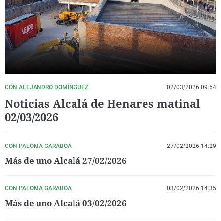
La rosa de los vientos
Caso
Extremadura
Virales
Gente viajera
Retornados
Galicia
Televisión
Como el perro y el gat
Equipo de investigaci
La Rioja
Elecciones
Operación Viuda Negr
Navarra
País Vasco
CON ALEJANDRO DOMÍNGUEZ
02/03/2026 09:54
Noticias Alcalá de Henares matinal
02/03/2026
CON PALOMA GARABOA
27/02/2026 14:29
Más de uno Alcalá 27/02/2026
CON PALOMA GARABOA
03/02/2026 14:35
Más de uno Alcalá 03/02/2026