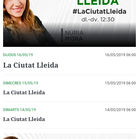
La rosa de los vientos
Caso
Extremadura
Virales
Gente viajera
Retornados
Galicia
Televisión
Como el perro y el gat
Equipo de investigaci
La Rioja
Elecciones
Operación Viuda Negr
Navarra
País Vasco
DIJOUS 16/05/19
16/05/2019 06:00
La Ciutat Lleida
DIMECRES 15/05/19
15/05/2019 06:00
La Ciutat Lleida
DIMARTS 14/05/19
14/05/2019 06:00
La Ciutat Lleida