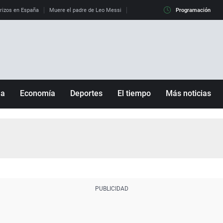
erizos en España
Muere el padre de Leo Messi
La diferencia entre observar el eclip
Programación
ña
Economía
Deportes
El tiempo
Más noticias
Fútbol
Sociedad
Baloncesto
Mundo
Tenis
Salud
Motor
Cultura
Ciencia y Tecnología
adrid
Gastronomía
nciana
Medio ambiente