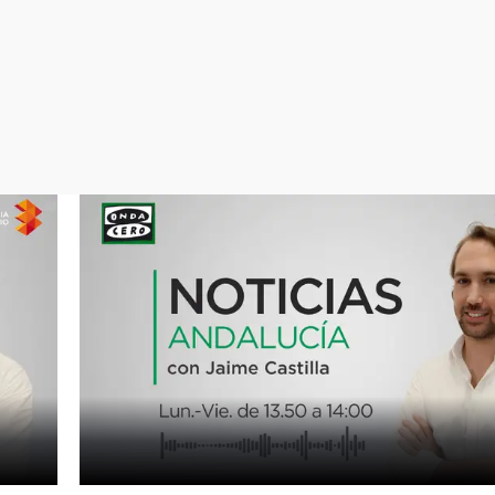
Virales
Televisión
Elecciones