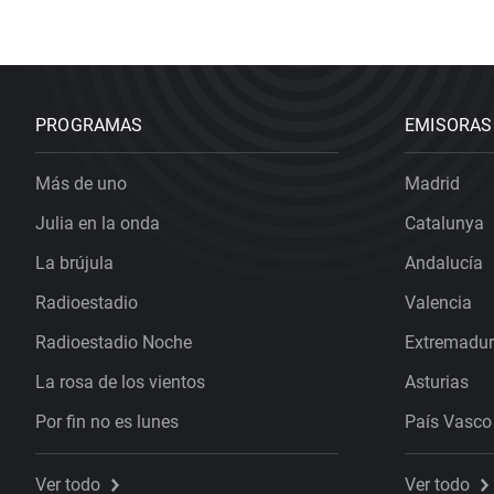
PROGRAMAS
EMISORAS
Más de uno
Madrid
Julia en la onda
Catalunya
La brújula
Andalucía
Radioestadio
Valencia
Radioestadio Noche
Extremadu
La rosa de los vientos
Asturias
Por fin no es lunes
País Vasco
Ver todo
Ver todo