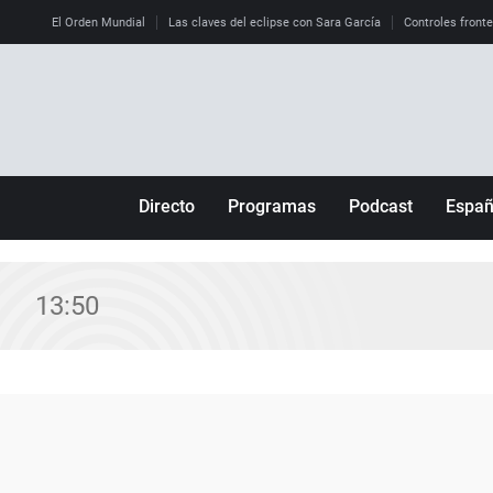
El Orden Mundial
Las claves del eclipse con Sara García
Controles front
Directo
Programas
Podcast
Espa
Más de uno
Los Perseguidos
Andalucía
Por fin
Malas decisiones
Aragón
13:50
Julia en la onda
Expedientes del más allá
Baleares
La brújula
El viaje del Guernica
Cantabria
Radioestadio
Invisibles
Cataluña
Radioestadio noche
Prohibido morirse
Comunidad de M
El colegio invisible
Esto no ha pasado
Comunitat Vale