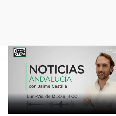
La rosa de los vientos
Caso
Extremadura
Gente viajera
Retornados
Galicia
Como el perro y el
Equipo de investigación
La Rioja
gato
Operación Viuda
Navarra
Negra
País Vasco