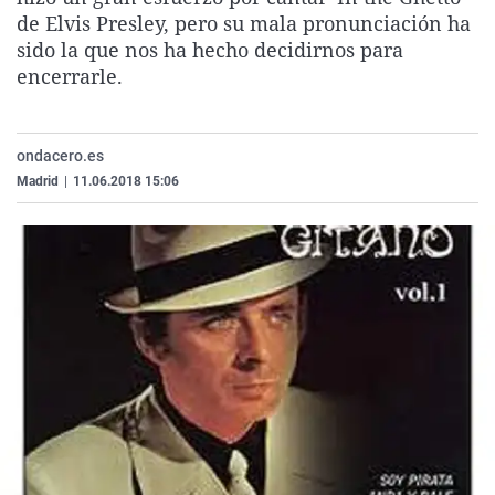
La rosa de los vientos
Caso
Extremadura
Virales
de Elvis Presley, pero su mala pronunciación ha
sido la que nos ha hecho decidirnos para
Gente viajera
Retornados
Galicia
Televisión
encerrarle.
Como el perro y el gat
Equipo de investigaci
La Rioja
Elecciones
Operación Viuda Negr
Navarra
ondacero.es
País Vasco
Madrid
|
11.06.2018 15:06