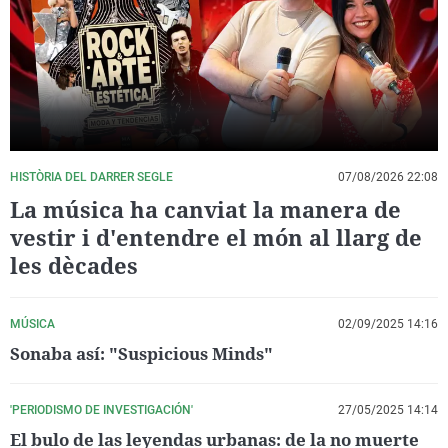
La rosa de los vientos
Caso
Extremadura
Virales
Gente viajera
Retornados
Galicia
Televisión
Como el perro y el gat
Equipo de investigaci
La Rioja
Elecciones
Operación Viuda Negr
Navarra
País Vasco
HISTÒRIA DEL DARRER SEGLE
07/08/2026 22:08
La música ha canviat la manera de
vestir i d'entendre el món al llarg de
les dècades
MÚSICA
02/09/2025 14:16
Sonaba así: "Suspicious Minds"
'PERIODISMO DE INVESTIGACIÓN'
27/05/2025 14:14
El bulo de las leyendas urbanas: de la no muerte