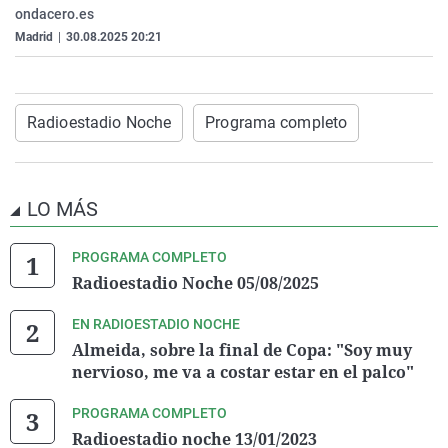
ondacero.es
La rosa de los vientos
Caso
Extremadura
Virales
Madrid
|
30.08.2025 20:21
Gente viajera
Retornados
Galicia
Televisión
Como el perro y el gat
Equipo de investigaci
La Rioja
Elecciones
Operación Viuda Negr
Navarra
Radioestadio Noche
Programa completo
País Vasco
LO MÁS
PROGRAMA COMPLETO
Radioestadio Noche 05/08/2025
EN RADIOESTADIO NOCHE
Almeida, sobre la final de Copa: "Soy muy
nervioso, me va a costar estar en el palco"
PROGRAMA COMPLETO
Radioestadio noche 13/01/2023