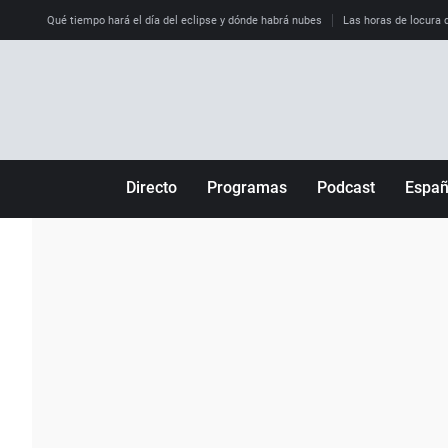
Qué tiempo hará el día del eclipse y dónde habrá nubes
Las horas de locura qu
Directo
Programas
Podcast
Espa
Más de uno
Los Perseguidos
Andalucía
Por fin
Malas decisiones
Aragón
Julia en la onda
Expedientes del más allá
Baleares
La brújula
El viaje del Guernica
Cantabria
Radioestadio
Invisibles
Cataluña
Radioestadio noche
Prohibido morirse
Comunidad de M
El colegio invisible
Esto no ha pasado
Comunitat Vale