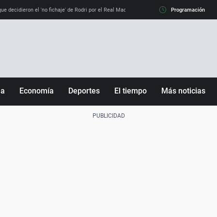
e decidieron el 'no fichaje' de Rodri por el Real Madrid y su 'sí' al Barça
Programación
La llamada de
ña
Economía
Deportes
El tiempo
Más noticias
Fútbol
Sociedad
Baloncesto
Mundo
Tenis
Salud
Motor
Cultura
Ciencia y Tecnología
adrid
Gastronomía
nciana
Medio ambiente