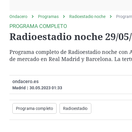
La rosa de los vientos
Caso
Extremadura
Gente viajera
Retornados
Galicia
Ondacero
Programas
Radioestadio noche
Program
Como el perro y el
Equipo de investigación
La Rioja
PROGRAMA COMPLETO
gato
Radioestadio noche 29/05
Operación Viuda
Navarra
Negra
País Vasco
Programa completo de Radioestadio noche con 
de mercado en Real Madrid y Barcelona. La tertu
ondacero.es
Madrid
|
30.05.2023 01:33
Programa completo
Radioestadio