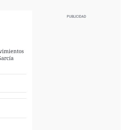
vimientos
García