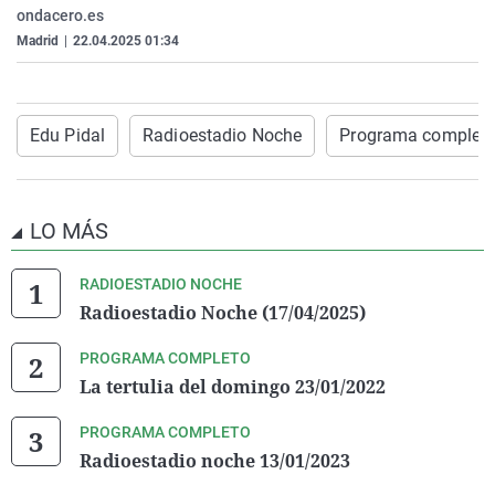
ondacero.es
La rosa de los vientos
Caso
Extremadura
Virales
Madrid
|
22.04.2025 01:34
Gente viajera
Retornados
Galicia
Televisión
Como el perro y el gat
Equipo de investigaci
La Rioja
Elecciones
Operación Viuda Negr
Navarra
Edu Pidal
Radioestadio Noche
Programa complet
País Vasco
LO MÁS
RADIOESTADIO NOCHE
Radioestadio Noche (17/04/2025)
PROGRAMA COMPLETO
La tertulia del domingo 23/01/2022
PROGRAMA COMPLETO
Radioestadio noche 13/01/2023