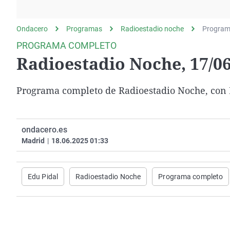
La rosa de los vientos
Caso
Extremadura
Gente viajera
Retornados
Galicia
Ondacero
Programas
Radioestadio noche
Program
Como el perro y el
Equipo de investigación
La Rioja
PROGRAMA COMPLETO
gato
Radioestadio Noche, 17/0
Operación Viuda
Navarra
Negra
País Vasco
Programa completo de Radioestadio Noche, con R
ondacero.es
Madrid
|
18.06.2025 01:33
Edu Pidal
Radioestadio Noche
Programa completo