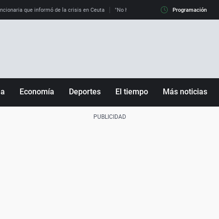
uncionaria que informó de la crisis en Ceuta
"No hay mafias, que no nos engañen": exper
Programación
ña
Economía
Deportes
El tiempo
Más noticias
Fútbol
Sociedad
Baloncesto
Mundo
Tenis
Salud
Motor
Cultura
Ciencia y Tecnología
adrid
Gastronomía
nciana
Medio ambiente