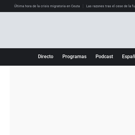
Última hora de la crisis migratoria en Ceuta
Las razones tras el cese de la f
Directo
Programas
Podcast
Espa
Más de uno
Los Perseguidos
Andalucía
Por fin
Malas decisiones
Aragón
Julia en la onda
Expedientes del más allá
Baleares
La brújula
El viaje del Guernica
Cantabria
Radioestadio
Invisibles
Cataluña
Radioestadio noche
Prohibido morirse
Comunidad de M
El colegio invisible
Esto no ha pasado
Comunitat Vale