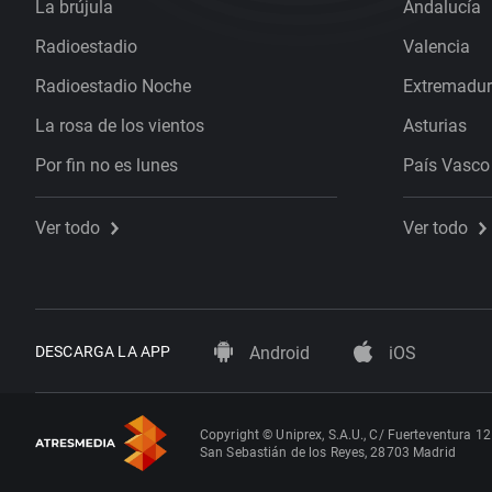
La brújula
Andalucía
Radioestadio
Valencia
Radioestadio Noche
Extremadu
La rosa de los vientos
Asturias
Por fin no es lunes
País Vasco
Ver todo
Ver todo
DESCARGA LA APP
Android
iOS
Copyright © Uniprex, S.A.U., C/ Fuerteventura 12
San Sebastián de los Reyes, 28703 Madrid