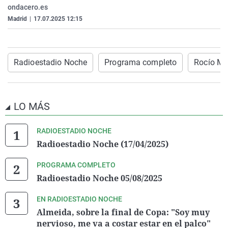
ondacero.es
La rosa de los vientos
Caso
Extremadura
Virales
Madrid
|
17.07.2025 12:15
Gente viajera
Retornados
Galicia
Televisión
Como el perro y el gat
Equipo de investigaci
La Rioja
Elecciones
Operación Viuda Negr
Navarra
Radioestadio Noche
Programa completo
Rocío Ma
País Vasco
LO MÁS
RADIOESTADIO NOCHE
Radioestadio Noche (17/04/2025)
PROGRAMA COMPLETO
Radioestadio Noche 05/08/2025
EN RADIOESTADIO NOCHE
Almeida, sobre la final de Copa: "Soy muy
nervioso, me va a costar estar en el palco"