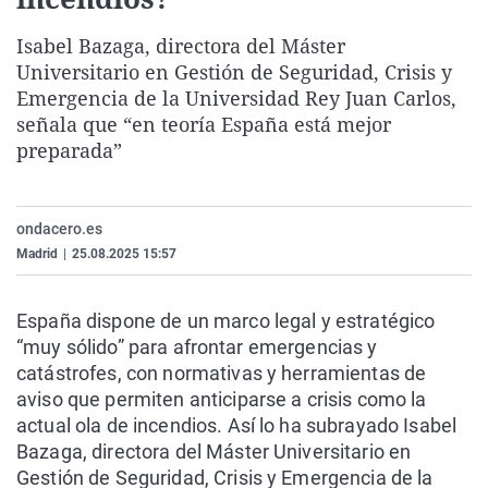
La rosa de los vientos
Caso
Extremadura
Virales
Isabel Bazaga, directora del Máster
Gente viajera
Retornados
Galicia
Televisión
Universitario en Gestión de Seguridad, Crisis y
Como el perro y el gat
Equipo de investigaci
La Rioja
Elecciones
Emergencia de la Universidad Rey Juan Carlos,
señala que “en teoría España está mejor
Operación Viuda Negr
Navarra
preparada”
País Vasco
ondacero.es
Madrid
|
25.08.2025 15:57
España dispone de un marco legal y estratégico
“muy sólido” para afrontar emergencias y
catástrofes, con normativas y herramientas de
aviso que permiten anticiparse a crisis como la
actual ola de incendios. Así lo ha subrayado Isabel
Bazaga, directora del Máster Universitario en
Gestión de Seguridad, Crisis y Emergencia de la