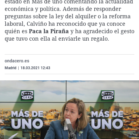
estado en Más de uno comentando la actualidad
La rosa de los vientos
Caso
Extremadura
Virales
económica y política. Además de responder
preguntas sobre la ley del alquiler o la reforma
Gente viajera
Retornados
Galicia
Televisión
laboral, Calviño ha reconocido que ya conoce
Como el perro y el gat
Equipo de investigaci
La Rioja
Elecciones
quién es
Paca la Piraña
y ha agradecido el gesto
que tuvo con ella al enviarle un regalo.
Operación Viuda Negr
Navarra
País Vasco
ondacero.es
Madrid
|
18.03.2021 12:43