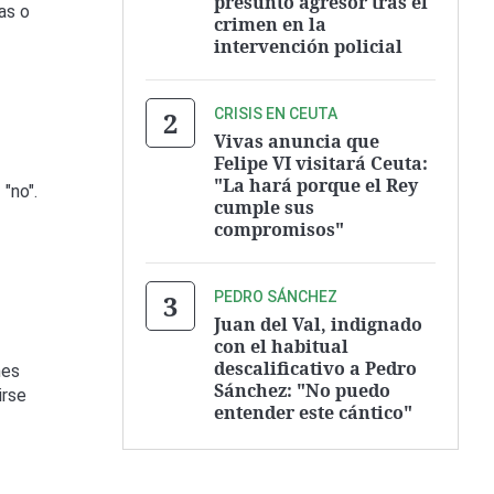
presunto agresor tras el
as o
crimen en la
intervención policial
CRISIS EN CEUTA
Vivas anuncia que
Felipe VI visitará Ceuta:
"La hará porque el Rey
"no".
cumple sus
compromisos"
PEDRO SÁNCHEZ
Juan del Val, indignado
con el habitual
descalificativo a Pedro
nes
Sánchez: "No puedo
irse
entender este cántico"