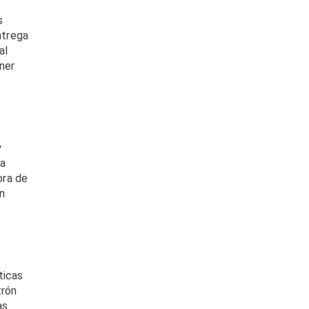
s
ntrega
al
ner
y
ra
ora de
n
ticas
trón
as