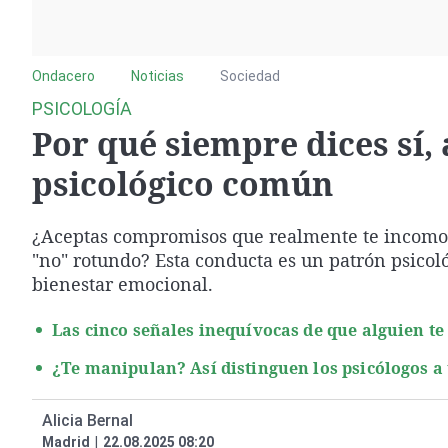
La rosa de los vientos
Caso
Extremadura
Gente viajera
Retornados
Galicia
Ondacero
Noticias
Como el perro y el
Sociedad
Equipo de investigación
La Rioja
gato
PSICOLOGÍA
Operación Viuda
Navarra
Por qué siempre dices sí,
Negra
País Vasco
psicológico común
¿Aceptas compromisos que realmente te incomodan
"no" rotundo? Esta conducta es un patrón psico
bienestar emocional.
Las cinco señales inequívocas de que alguien t
¿Te manipulan? Así distinguen los psicólogos a
Alicia Bernal
Madrid
|
22.08.2025 08:20