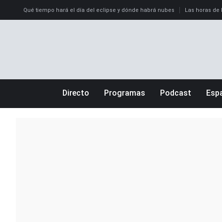
Qué tiempo hará el día del eclipse y dónde habrá nubes
Las horas de l
Directo
Programas
Podcast
Esp
Más de uno
Los Perseguidos
Andalucía
Por fin
Malas decisiones
Aragón
Julia en la onda
Expedientes del más allá
Baleares
La brújula
El viaje del Guernica
Cantabria
Radioestadio
Invisibles
Cataluña
Radioestadio noche
Prohibido morirse
Comunidad de
El colegio invisible
Esto no ha pasado
Comunitat Va