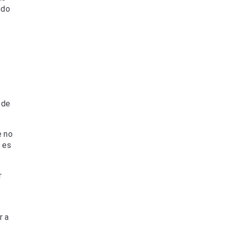
odo
 de
e no
 es
r
r a