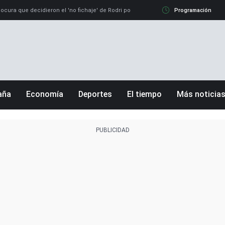
ocura que decidieron el 'no fichaje' de Rodri por el Real Madrid y su 'sí' al Barça
Programación
aña
Economía
Deportes
El tiempo
Más noticia
Fútbol
Sociedad
Baloncesto
Mundo
Tenis
Salud
Motor
Cultura
Ciencia y Tecnologí
 Madrid
Gastronomía
lenciana
Medio ambiente