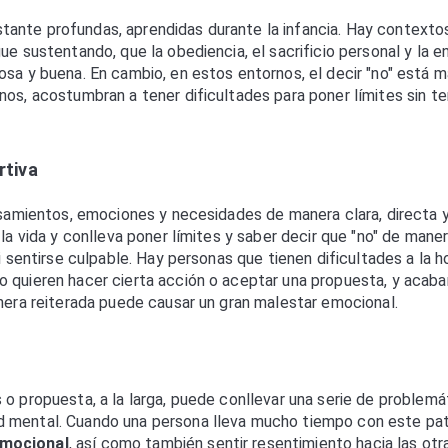
ante profundas, aprendidas durante la infancia. Hay contexto
ue sustentando, que la obediencia, el sacrificio personal y la e
sa y buena. En cambio, en estos entornos, el decir "no" está m
nos, acostumbran a tener dificultades para poner límites sin te
rtiva
ensamientos, emociones y necesidades de manera clara, directa 
la vida y conlleva poner límites y saber decir que "no" de mane
i sentirse culpable. Hay personas que tienen dificultades a la h
o quieren hacer cierta acción o aceptar una propuesta, y acaba
anera reiterada puede causar un gran malestar emocional.
 o propuesta, a la larga, puede conllevar una serie de problemá
d mental. Cuando una persona lleva mucho tiempo con este pa
emocional
, así como también sentir resentimiento hacia las otr