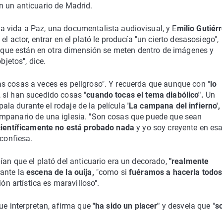
n un anticuario de Madrid.
a vida a Paz, una documentalista audiovisual, y E
milio Gutiér
l actor, entrar en el plató le producía "un cierto desasosiego",
us que están en otra dimensión se meten dentro de imágenes y
jetos", dice.
s cosas a veces es peligroso". Y recuerda que aunque con "
lo
, sí han sucedido cosas "
cuando tocas el tema diabólico".
Un
spala durante el rodaje de la película
'La campana del infierno',
ampanario de una iglesia. "Son cosas que puede que sean
científicamente no está probado nada
y yo soy creyente en es
 confiesa.
ían que el plató del anticuario era un decorado,
"realmente
ante la
escena de la ouija,
"como si
fuéramos a hacerla todos
ión artística es maravilloso".
que interpretan, afirma que
"ha sido un placer"
y desvela que "
s