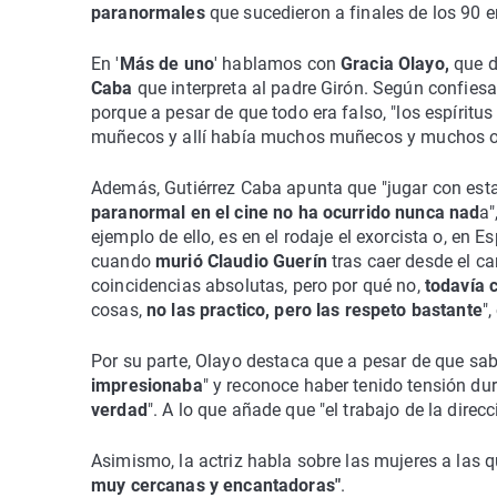
paranormales
que sucedieron a finales de los 90 e
En '
Más de uno
' hablamos con
Gracia Olayo,
que d
Caba
que interpreta al padre Girón. Según confiesa e
porque a pesar de que todo era falso, "los espírit
muñecos y allí había muchos muñecos y muchos ob
Además, Gutiérrez Caba apunta que "jugar con esta
paranormal en el cine no ha ocurrido nunca nad
a"
ejemplo de ello, es en el rodaje el exorcista o, en E
cuando
murió Claudio Guerín
tras caer desde el c
coincidencias absolutas, pero por qué no,
todavía 
cosas,
no las practico, pero las respeto bastante
",
Por su parte, Olayo destaca que a pesar de que sab
impresionaba
" y reconoce haber tenido tensión dur
verdad
". A lo que añade que "el trabajo de la direcc
Asimismo, la actriz habla sobre las mujeres a las 
muy cercanas y encantadoras"
.