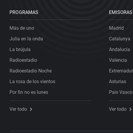
PROGRAMAS
EMISORAS
Más de uno
Madrid
Julia en la onda
Catalunya
La brújula
Andalucía
Radioestadio
Valencia
Radioestadio Noche
Extremadu
La rosa de los vientos
Asturias
Por fin no es lunes
País Vasco
Ver todo
Ver todo