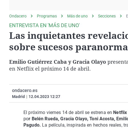
La rosa de los vientos
Caso
Extremadura
Gente viajera
Retornados
Galicia
Ondacero
Programas
Más de uno
Secciones
E
Como el perro y el
Equipo de investigación
La Rioja
ENTREVISTA EN 'MÁS DE UNO'
gato
Las inquietantes revelaci
Operación Viuda
Navarra
Negra
País Vasco
sobre sucesos paranormal
Emilio Gutiérrez Caba y Gracia Olayo
presenta
en Netflix el próximo 14 de abril.
ondacero.es
Madrid
|
12.04.2023 12:27
El próximo viernes 14 de abril se estrena en
Netflix
po
r Belén Rueda, Gracia Olayo, Toni Acosta, Emil
Pagudo.
La película, inspirada en hechos reales, t