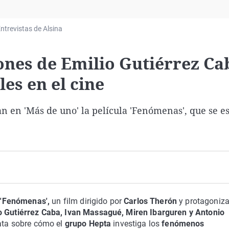
Virales
Televisión
ntrevistas de Alsina
Elecciones
ones de Emilio Gutiérrez Ca
es en el cine
n en 'Más de uno' la película 'Fenómenas', que se e
 'Fenómenas',
un film dirigido por
Carlos Therón
y protagoniz
io Gutiérrez Caba, Ivan Massagué, Miren Ibarguren y Antonio
rata sobre cómo el
grupo Hepta
investiga los
fenómenos