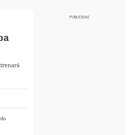
ba
strenará
ado