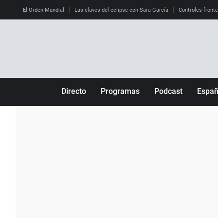
El Orden Mundial
Las claves del eclipse con Sara García
Controles front
Directo
Programas
Podcast
Espa
Más de uno
Los Perseguidos
Andalucía
Por fin
Malas decisiones
Aragón
Julia en la onda
Expedientes del más allá
Baleares
La brújula
El viaje del Guernica
Cantabria
Radioestadio
Invisibles
Cataluña
Radioestadio noche
Prohibido morirse
Comunidad de M
El colegio invisible
Esto no ha pasado
Comunitat Vale