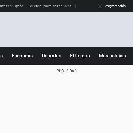
erizos en España
Muere el padre de Leo Messi
La diferencia entre observar el eclip
Programación
ña
Economía
Deportes
El tiempo
Más noticias
Fútbol
Sociedad
Baloncesto
Mundo
Tenis
Salud
Motor
Cultura
Ciencia y Tecnología
adrid
Gastronomía
nciana
Medio ambiente