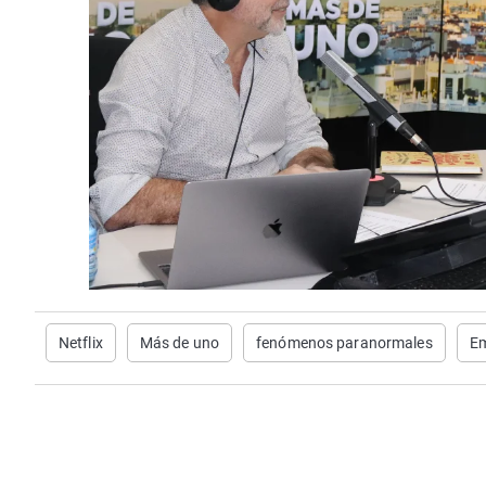
Netflix
Más de uno
fenómenos paranormales
Em