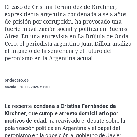
La rosa de los vientos
Caso
Extremadura
Virales
El caso de Cristina Fernández de Kirchner,
expresidenta argentina condenada a seis años
Gente viajera
Retornados
Galicia
Televisión
de prisión por corrupción, ha provocado una
Como el perro y el gat
Equipo de investigaci
La Rioja
Elecciones
fuerte movilización social y política en Buenos
Aires. En una entrevista en La Brújula de Onda
Operación Viuda Negr
Navarra
Cero, el periodista argentino Juan Dillon analiza
País Vasco
el impacto de la sentencia y el futuro del
peronismo en la Argentina actual
ondacero.es
Madrid
|
18.06.2025 21:30
La reciente
condena a Cristina Fernández de
Kirchner
, que
cumple arresto domiciliario por
motivos de edad
, ha reavivado el debate sobre la
polarización política en Argentina y el papel del
peronismo en la oposición al gobierno de Javier