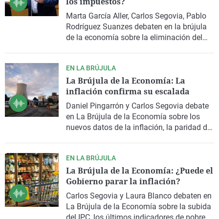
los impuestos?
Marta García Aller, Carlos Segovia, Pablo
Rodríguez Suanzes
debaten en la brújula
de la economía sobre la eliminación del
impuesto de patrimonio y las duras
declaraciones de José Luis Escrivá al
EN LA BRÚJULA
respecto y se preguntan sobre la posible
La Brújula de la Economía: La
recentralización de los impuestos.
inflación confirma su escalada
Asimismo, hablan sobre el precio de los
combustibles.
Daniel Pingarrón y Carlos Segovia debate
en La Brújula de la Economía sobre los
nuevos datos de la inflación, la paridad del
euro con el dólar y la posible resurrección
de As Pontes.
EN LA BRÚJULA
La Brújula de la Economía: ¿Puede el
Gobierno parar la inflación?
Carlos Segovia y Laura Blanco debaten en
La Brújula de la Economía sobre la subida
del IPC, los últimos indicadores de pobreza