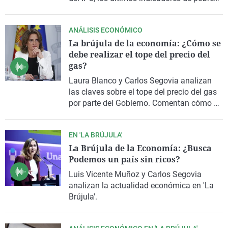
de Cáritas y el INE y las protestas de los
agricultores por el precio de los
ANÁLISIS ECONÓMICO
carburantes.
La brújula de la economía: ¿Cómo se
debe realizar el tope del precio del
gas?
Laura Blanco y Carlos Segovia analizan
las claves sobre el tope del precio del gas
por parte del Gobierno. Comentan cómo se
puede gestionar y si se ha llegado a un
acuerdo con Portugal para ir de la mano.
EN 'LA BRÚJULA'
Por otro lado, hablan de las
La Brújula de la Economía: ¿Busca
recomendaciones de la CEOE sobre la
Podemos un país sin ricos?
negociación salarial. Por último, de la
mano de Celia Ferrero, Vicepresidente de
Luis Vicente Muñoz y Carlos Segovia
ATA, respondemos a todas las dudas de
analizan la actualidad económica en 'La
los autónomos de nuestro país.
Brújula'.