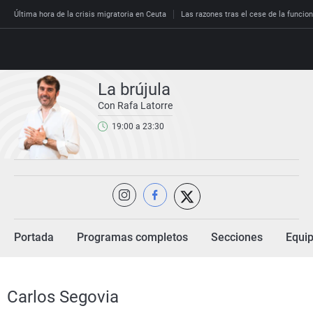
Última hora de la crisis migratoria en Ceuta
Las razones tras el cese de la funcion
La brújula
Con Rafa Latorre
Directo
19:00 a 23:30
Programas
Podcast
Más de u
Los Perse
Andalucía
Fútbol
Sociedad
España
Por fin
Malas dec
Aragón
Baloncest
Mundo
Economía
Julia en l
Expediente
Baleares
Tenis
Salud
Deportes
La brújula
El viaje d
Cantabria
Motor
Cultura
Portada
Programas completos
Secciones
Equi
El tiempo
Radioesta
Invisibles
Cataluña
Ciencia y 
Más noticias
Radioesta
Prohibido
Comunida
Gastrono
Carlos Segovia
El colegio 
Esto no h
Comunitat
Medio amb