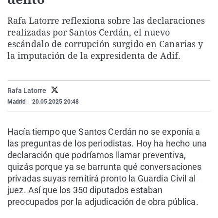
La rosa de los vientos
Caso
Extremadura
Virales
Rafa Latorre reflexiona sobre las declaraciones
Gente viajera
Retornados
Galicia
Televisión
realizadas por Santos Cerdán, el nuevo
Como el perro y el gat
Equipo de investigaci
La Rioja
Elecciones
escándalo de corrupción surgido en Canarias y
la imputación de la expresidenta de Adif.
Operación Viuda Negr
Navarra
País Vasco
Rafa Latorre
Madrid
|
20.05.2025 20:48
Hacía tiempo que Santos Cerdán no se exponía a
las preguntas de los periodistas. Hoy ha hecho una
declaración que podríamos llamar preventiva,
quizás porque ya se barrunta qué conversaciones
privadas suyas remitirá pronto la Guardia Civil al
juez. Así que los 350 diputados estaban
preocupados por la adjudicación de obra pública.