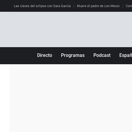
Las claves del eclipse con Sara García
Muere el padre de Leo Messi
Cont
Directo
Programas
Podcast
Espa
Más de uno
Los Perseguidos
Andalucía
Por fin
Malas decisiones
Aragón
Julia en la onda
Expedientes del más allá
Baleares
La brújula
El viaje del Guernica
Cantabria
Radioestadio
Invisibles
Cataluña
Radioestadio noche
Prohibido morirse
Comunidad de M
El colegio invisible
Esto no ha pasado
Comunitat Vale