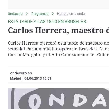
La rosa de los vientos
Caso
Extremadura
Gente viajera
Retornados
Galicia
Ondacero
Programas
Herrera en la onda
Como el perro y el
Equipo de investigación
La Rioja
ESTA TARDE A LAS 18:00 EN BRUSELAS
gato
Carlos Herrera, maestro 
Operación Viuda
Navarra
Negra
País Vasco
Carlos Herrera ejercerá esta tarde de maestro d
sede del Parlamento Europero en Bruselas. Al en
García Margallo y el Alto Comisionado del Gobie
ondacero.es
Madrid
|
04.06.2013 10:51