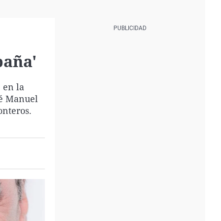
paña'
 en la
sé Manuel
onteros.