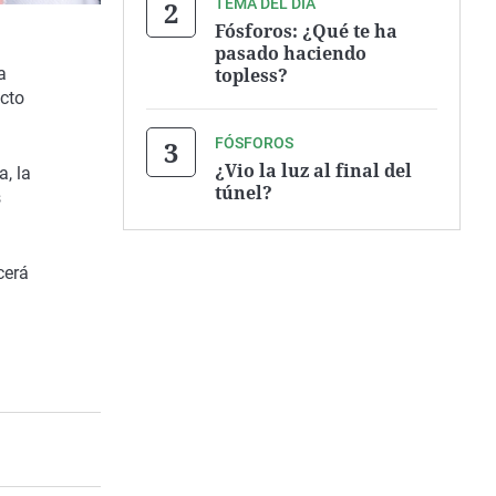
TEMA DEL DÍA
Fósforos: ¿Qué te ha
pasado haciendo
topless?
a
acto
FÓSFOROS
¿Vio la luz al final del
, la
túnel?
s
cerá