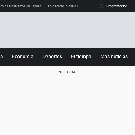
roles fronterizos en España
La diferencia entre observar el eclipse al 99% y al 100%
Programación
ña
Economía
Deportes
El tiempo
Más noticias
Fútbol
Sociedad
Baloncesto
Mundo
Tenis
Salud
Motor
Cultura
Ciencia y Tecnología
adrid
Gastronomía
nciana
Medio ambiente