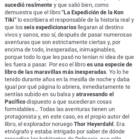
sucedió realmente
y que salió bien, como
demuestra que el libro
"La Expedición de la Kon
Tiki"
lo escribiera el responsable de la historia real y
que los
seis expedicionarios
llegaran al destino
vivos y sanos, eso sí, después de pasar numerosas
aventuras que son estrictamente ciertas y, por
encima de todo, inesperadas, inimaginables,
porque todo lo que les pasó no tenían ni idea de que
les fuera a pasar. Por eso el libro
es una especie de
libro de las maravillas más inesperadas
. Yo lo he
tenido durante años en la mesilla de noche y daba
igual por qué página lo abriera, inmediatamente te
sentías subido en su balsa y
atravesando el
Pacífico
dispuesto a que sucedieran cosas
formidables… Todas las aventuras tienen un
protagonista y, en este caso, es el propio autor del
libro, el explorador noruego
Thor Heyerdahl
. Era
etnógrafo y estaba intrigado por saber de dónde
procedían los habitantes de Polinesia, que sólo