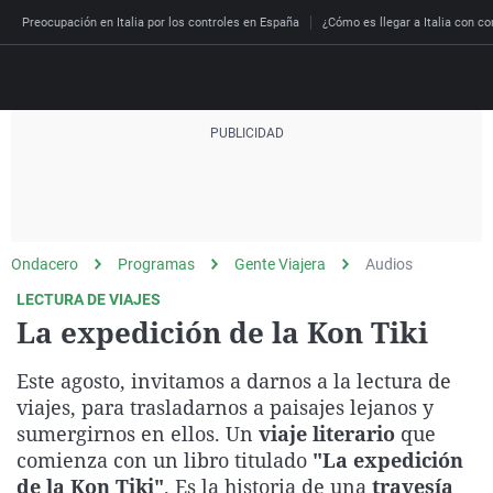
Preocupación en Italia por los controles en España
¿Cómo es llegar a Italia con co
Directo
Programas
Podcast
Más de uno
Los Perseguidos
Andalucía
Fútbol
Sociedad
Ondacero
Programas
Gente Viajera
Audios
España
Por fin
Malas decisiones
Aragón
Baloncesto
Mundo
LECTURA DE VIAJES
Economía
Julia en la onda
Expedientes del más a
Baleares
Tenis
Salud
La expedición de la Kon Tiki
Deportes
La brújula
El viaje del Guernica
Cantabria
Motor
Cultura
Este agosto, invitamos a darnos a la lectura de
El tiempo
Radioestadio
Invisibles
Cataluña
Ciencia y Tecnología
viajes, para trasladarnos a paisajes lejanos y
Más noticias
sumergirnos en ellos. Un
viaje literario
que
Radioestadio noche
Prohibido morirse
Comunidad de Madrid
Gastronomía
comienza con un libro titulado
"La expedición
El colegio invisible
Esto no ha pasado
Comunitat Valenciana
Medio ambiente
de la Kon Tiki"
. Es la historia de una
travesía