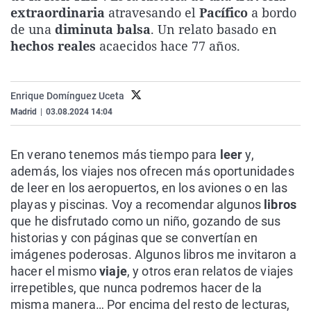
extraordinaria
atravesando el
Pacífico
a bordo
La rosa de los vientos
Caso
Extremadura
Virales
de una
diminuta balsa
. Un relato basado en
Gente viajera
Retornados
Galicia
Televisión
hechos reales
acaecidos hace 77 años.
Como el perro y el gat
Equipo de investigaci
La Rioja
Elecciones
Operación Viuda Negr
Navarra
Enrique Domínguez Uceta
País Vasco
Madrid
|
03.08.2024 14:04
En verano tenemos más tiempo para
leer
y,
además, los viajes nos ofrecen más oportunidades
de leer en los aeropuertos, en los aviones o en las
playas y piscinas. Voy a recomendar algunos
libros
que he disfrutado como un niño, gozando de sus
historias y con páginas que se convertían en
imágenes poderosas. Algunos libros me invitaron a
hacer el mismo
viaje
, y otros eran relatos de viajes
irrepetibles, que nunca podremos hacer de la
misma manera… Por encima del resto de lecturas,