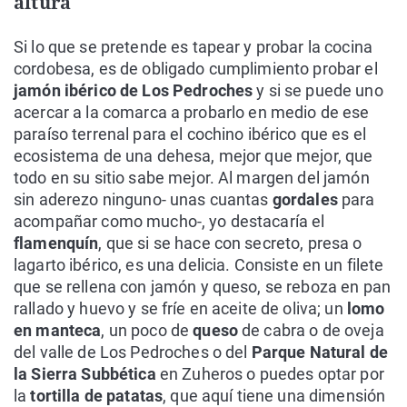
altura
Si lo que se pretende es tapear y probar la cocina
cordobesa, es de obligado cumplimiento probar el
jamón ibérico de Los Pedroches
y si se puede uno
acercar a la comarca a probarlo en medio de ese
paraíso terrenal para el cochino ibérico que es el
ecosistema de una dehesa, mejor que mejor, que
todo en su sitio sabe mejor. Al margen del jamón
sin aderezo ninguno- unas cuantas
gordales
para
acompañar como mucho-, yo destacaría el
flamenquín
, que si se hace con secreto, presa o
lagarto ibérico, es una delicia. Consiste en un filete
que se rellena con jamón y queso, se reboza en pan
rallado y huevo y se fríe en aceite de oliva; un
lomo
en manteca
, un poco de
queso
de cabra o de oveja
del valle de Los Pedroches o del
Parque Natural de
la Sierra Subbética
en Zuheros o puedes optar por
la
tortilla de patatas
, que aquí tiene una dimensión