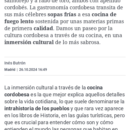
salmorejo y a rabo de toro, ambos con apellido
La rosa de los vientos
Caso
Extremadura
Virales
cordobés. La gastronomía cordobesa transita de
sus más célebres
sopas frías
a esa
cocina de
Gente viajera
Retornados
Galicia
Televisión
fuego lento
sostenida por unas materias primas
Como el perro y el gat
Equipo de investigaci
La Rioja
Elecciones
de primera
calidad
. Damos un paseo por la
cultura cordobesa a través de su cocina, en una
Operación Viuda Negr
Navarra
inmersión cultural
de lo más sabrosa.
País Vasco
Inés Butrón
Madrid
|
26.10.2024 16:49
La inmersión cultural a través de la
cocina
cordobesa
es la que mejor explica aquellos detalles
sobre la vida cotidiana, lo que suele denominarse la
intrahistoria de los pueblos
y que rara vez aparece
en los libros de Historia, en las guías turísticas, pero
que es crucial para entender cómo son y cómo
entienden el mundo las personas que habitan en