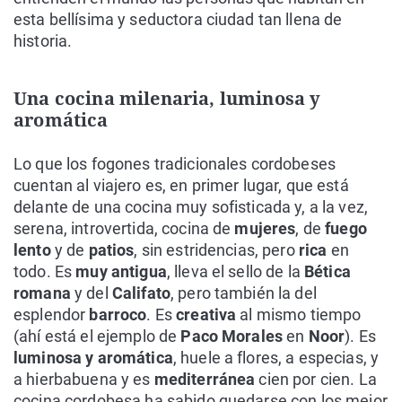
esta bellísima y seductora ciudad tan llena de
historia.
Una cocina milenaria, luminosa y
aromática
Lo que los fogones tradicionales cordobeses
cuentan al viajero es, en primer lugar, que está
delante de una cocina muy sofisticada y, a la vez,
serena, introvertida, cocina de
mujeres
, de
fuego
lento
y de
patios
, sin estridencias, pero
rica
en
todo. Es
muy antigua
, lleva el sello de la
Bética
romana
y del
Califato
, pero también la del
esplendor
barroco
. Es
creativa
al mismo tiempo
(ahí está el ejemplo de
Paco Morales
en
Noor
). Es
luminosa y aromática
, huele a flores, a especias, y
a hierbabuena y es
mediterránea
cien por cien. La
cocina cordobesa ha sabido quedarse con los mejor