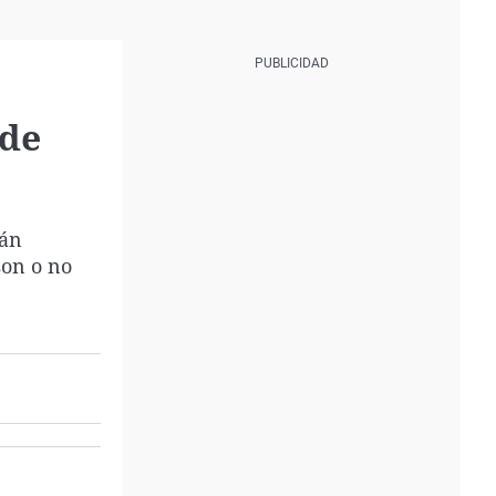
 de
tán
son o no