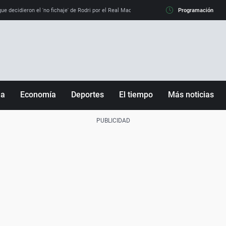
e decidieron el 'no fichaje' de Rodri por el Real Madrid y su 'sí' al Barça
Programación
La llamada de
ña
Economía
Deportes
El tiempo
Más noticias
Fútbol
Sociedad
Baloncesto
Mundo
Tenis
Salud
Motor
Cultura
Ciencia y Tecnología
adrid
Gastronomía
nciana
Medio ambiente