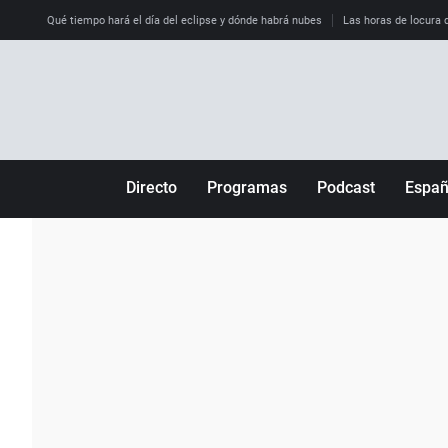
Qué tiempo hará el día del eclipse y dónde habrá nubes
Las horas de locura qu
Directo
Programas
Podcast
Espa
Más de uno
Los Perseguidos
Andalucía
Por fin
Malas decisiones
Aragón
Julia en la onda
Expedientes del más allá
Baleares
La brújula
El viaje del Guernica
Cantabria
Radioestadio
Invisibles
Cataluña
Radioestadio noche
Prohibido morirse
Comunidad de M
El colegio invisible
Esto no ha pasado
Comunitat Vale