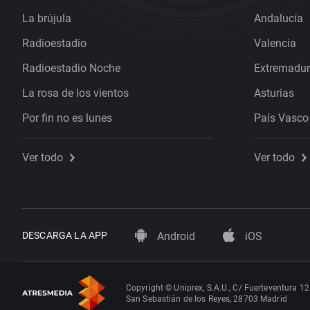
La brújula
Andalucía
Radioestadio
Valencia
Radioestadio Noche
Extremadu
La rosa de los vientos
Asturias
Por fin no es lunes
País Vasco
Ver todo
Ver todo
DESCARGA LA APP
Android
iOS
Copyright © Uniprex, S.A.U., C/ Fuerteventura 12
San Sebastián de los Reyes, 28703 Madrid