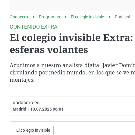
La rosa de los vientos
Caso
Extremadura
Gente viajera
Retornados
Galicia
Ondacero
Programas
El colegio invisible
Podcast
Como el perro y el
Equipo de investigación
La Rioja
CONTENIDO EXTRA
gato
El colegio invisible Extra
Operación Viuda
Navarra
Negra
País Vasco
esferas volantes
Acudimos a nuestro analista digital Javier Domín
circulando por medio mundo, en los que se ve mi
montajes.
ondacero.es
Madrid
|
10.07.2025 06:01
El colegio invisible