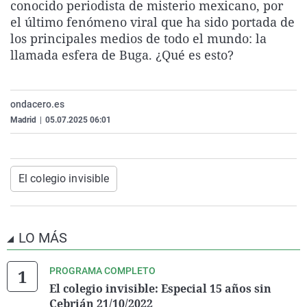
conocido periodista de misterio mexicano, por
La rosa de los vientos
Caso
Extremadura
Virales
el último fenómeno viral que ha sido portada de
Gente viajera
Retornados
Galicia
Televisión
los principales medios de todo el mundo: la
llamada esfera de Buga. ¿Qué es esto?
Como el perro y el gat
Equipo de investigaci
La Rioja
Elecciones
Operación Viuda Negr
Navarra
ondacero.es
País Vasco
Madrid
|
05.07.2025 06:01
El colegio invisible
LO MÁS
PROGRAMA COMPLETO
El colegio invisible: Especial 15 años sin
Cebrián 21/10/2022