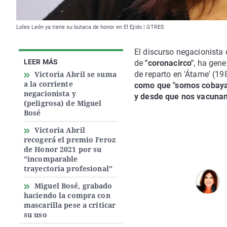
Loles León ya tiene su butaca de honor en El Ejido | GTRES
El discurso negacionista 
LEER MÁS
de
"coronacirco"
, ha gen
Victoria Abril se suma
de reparto en 'Átame' (1
a la corriente
como que "somos cobayas
negacionista y
y desde que nos vacunan
(peligrosa) de Miguel
Bosé
Victoria Abril
recogerá el premio Feroz
de Honor 2021 por su
"incomparable
trayectoria profesional"
Miguel Bosé, grabado
haciendo la compra con
mascarilla pese a criticar
su uso