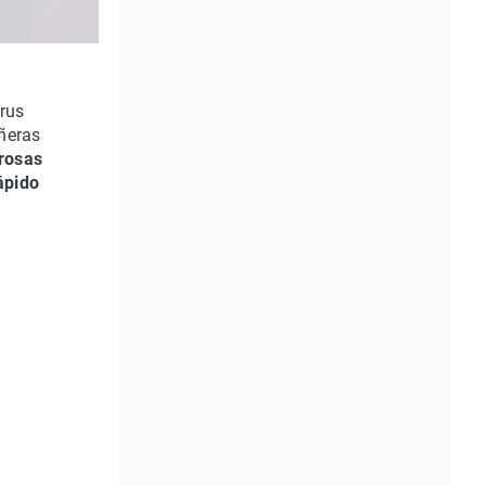
rus
ñeras
grosas
ápido