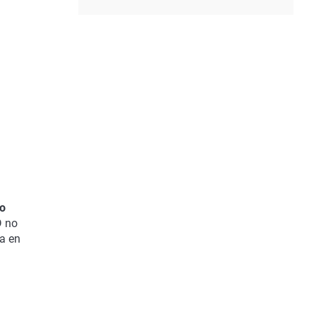
a
ho
D no
ia en