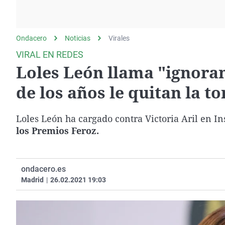
La rosa de los vientos
Caso
Extremadura
Gente viajera
Retornados
Galicia
Ondacero
Noticias
Como el perro y el
Virales
Equipo de investigación
La Rioja
gato
VIRAL EN REDES
Operación Viuda
Navarra
Loles León llama "ignorant
Negra
País Vasco
de los años le quitan la t
Loles León ha cargado contra Victoria Aril en I
los Premios Feroz.
ondacero.es
Madrid
|
26.02.2021 19:03