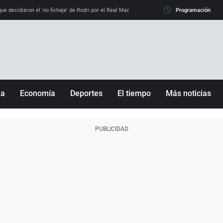
e decidieron el 'no fichaje' de Rodri por el Real Madrid y su 'sí' al Barça
Programación
La llamada de
ña
Economía
Deportes
El tiempo
Más noticias
Fútbol
Sociedad
Baloncesto
Mundo
Tenis
Salud
Motor
Cultura
Ciencia y Tecnología
adrid
Gastronomía
nciana
Medio ambiente