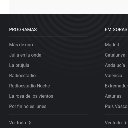
PROGRAMAS
EMISORAS
Más de uno
Madrid
Julia en la onda
Catalunya
La brújula
Andalucía
Radioestadio
Valencia
Radioestadio Noche
Extremadu
La rosa de los vientos
Asturias
Por fin no es lunes
País Vasco
Ver todo
Ver todo