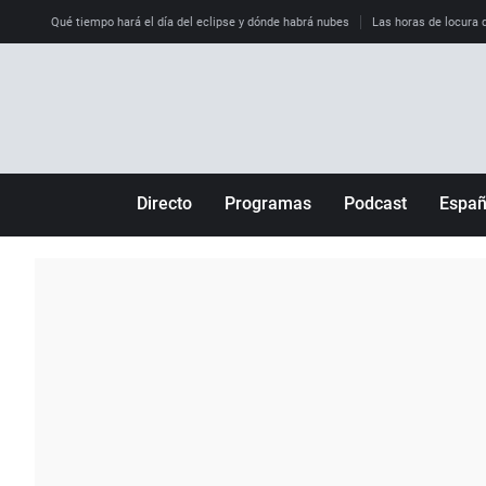
Qué tiempo hará el día del eclipse y dónde habrá nubes
Las horas de locura qu
Directo
Programas
Podcast
Espa
Más de uno
Los Perseguidos
Andalucía
Por fin
Malas decisiones
Aragón
Julia en la onda
Expedientes del más allá
Baleares
La brújula
El viaje del Guernica
Cantabria
Radioestadio
Invisibles
Cataluña
Radioestadio noche
Prohibido morirse
Comunidad de M
El colegio invisible
Esto no ha pasado
Comunitat Vale