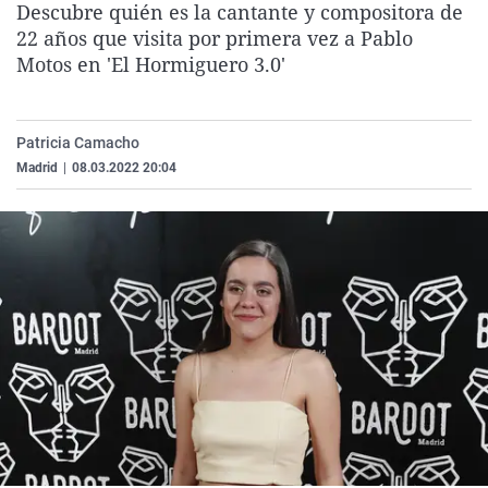
Descubre quién es la cantante y compositora de
La rosa de los vientos
Caso
Extremadura
Virales
22 años que visita por primera vez a Pablo
Gente viajera
Retornados
Galicia
Televisión
Motos en 'El Hormiguero 3.0'
Como el perro y el gat
Equipo de investigaci
La Rioja
Elecciones
Operación Viuda Negr
Navarra
Patricia Camacho
Madrid
|
08.03.2022 20:04
País Vasco