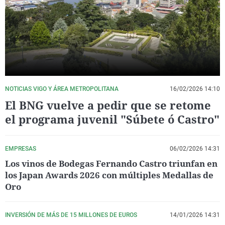
La rosa de los vientos
Caso
Extremadura
Virales
Gente viajera
Retornados
Galicia
Televisión
Como el perro y el gat
Equipo de investigaci
La Rioja
Elecciones
Operación Viuda Negr
Navarra
País Vasco
NOTICIAS VIGO Y ÁREA METROPOLITANA
16/02/2026 14:10
El BNG vuelve a pedir que se retome
el programa juvenil "Súbete ó Castro"
EMPRESAS
06/02/2026 14:31
Los vinos de Bodegas Fernando Castro triunfan en
los Japan Awards 2026 con múltiples Medallas de
Oro
INVERSIÓN DE MÁS DE 15 MILLONES DE EUROS
14/01/2026 14:31