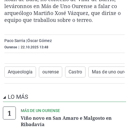
La rosa de los vientos
Caso
Extremadura
Virales
leváronnos en Más de Uno Ourense a falar co
arqueólogo Martiño Xosé Vázquez, que dirixe o
Gente viajera
Retornados
Galicia
Televisión
equipo que traballou sobre o terreo.
Como el perro y el gat
Equipo de investigaci
La Rioja
Elecciones
Operación Viuda Negr
Navarra
Paco Sarria |
Óscar Gómez
País Vasco
Ourense
|
22.10.2025 13:48
Arqueología
ourense
Castro
Mas de uno ouren
LO MÁS
MÁS DE UN OURENSE
Viño novo en San Amaro e Malgosto en
Ribadavia