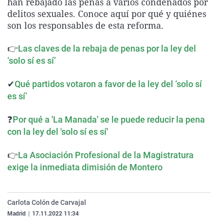
han rebajado las penas a varios condenados por
La rosa de los vientos
Caso
Extremadura
Virales
delitos sexuales. Conoce aquí por qué y quiénes
son los responsables de esta reforma.
Gente viajera
Retornados
Galicia
Televisión
Como el perro y el gat
Equipo de investigaci
La Rioja
Elecciones
👉
Las claves de la rebaja de penas por la ley del
Operación Viuda Negr
Navarra
‘solo sí es sí’
País Vasco
✔
Qué partidos votaron a favor de la ley del ‘solo sí
es sí’
❓
Por qué a 'La Manada' se le puede reducir la pena
con la ley del 'solo sí es sí'
👉
La Asociación Profesional de la Magistratura
exige la inmediata dimisión de Montero
Carlota Colón de Carvajal
Madrid
|
17.11.2022 11:34