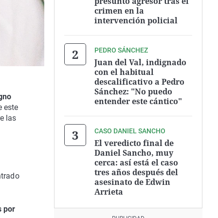
presunto agresor tras el
crimen en la
intervención policial
PEDRO SÁNCHEZ
Juan del Val, indignado
con el habitual
descalificativo a Pedro
Sánchez: "No puedo
igno
entender este cántico"
e este
e las
CASO DANIEL SANCHO
El veredicto final de
Daniel Sancho, muy
cerca: así está el caso
tres años después del
ntrado
asesinato de Edwin
Arrieta
s por