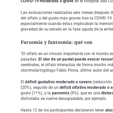
COVID-19 moderada o grave
en el Hospital das Cl
Las evaluaciones realizadas seis meses después del
del olfato y del gusto más graves tras la COVID-19
especialmente cuando éstas implicaban la memoria,
gravedad de su estado en la fase aguda de la enf
Parosmia y fantosmia: qué son
"El olfato es un vínculo importante con el mundo e
pasadas.
El olor de un pastel puede evocar recue
cerebrales, el olfato interactúa de forma mucho más
otorrinolaringólogo Fábio Pinna, último autor del ar
El
déficit gustativo moderado o severo
(reducción 
(20%), seguido de un
déficit olfativo moderado o 
gusto (11%), y la
parosmia
(9%), que es una
distor
disfrutaba se vuelve desagradable, por ejemplo.
Hasta 12 de los participantes declararon tener
aluc