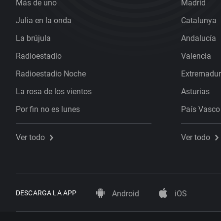
Más de uno
Madrid
Julia en la onda
Catalunya
La brújula
Andalucía
Radioestadio
Valencia
Radioestadio Noche
Extremadu
La rosa de los vientos
Asturias
Por fin no es lunes
País Vasco
Ver todo
Ver todo
DESCARGA LA APP
Android
iOS