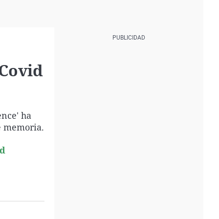
 Covid
ence' ha
de memoria.
id