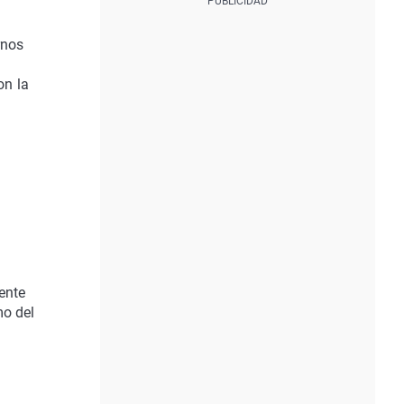
rnos
on la
ente
mo del