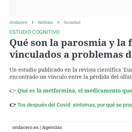
La rosa de los vientos
Caso
Extremadura
Gente viajera
Retornados
Galicia
Ondacero
Noticias
Como el perro y el
Sociedad
Equipo de investigación
La Rioja
gato
ESTUDIO COGNITIVO
Operación Viuda
Navarra
Qué son la parosmia y la 
Negra
País Vasco
vinculados a problemas 
Un estudio publicado en la revista científica 'E
encontrado un vínculo entre la pérdida del olfa
👉
Qué es la metformina, el medicamento que
👉
Tos después del Covid: síntomas, por qué se pro
ondacero.es | Agencias