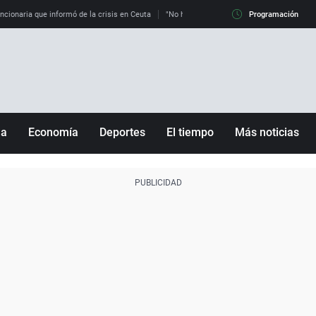
uncionaria que informó de la crisis en Ceuta
"No hay mafias, que no nos engañen": exper
Programación
ña
Economía
Deportes
El tiempo
Más noticias
Fútbol
Sociedad
Baloncesto
Mundo
Tenis
Salud
Motor
Cultura
Ciencia y Tecnología
adrid
Gastronomía
nciana
Medio ambiente