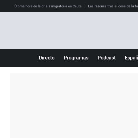
Última hora de la crisis migratoria en Ceuta
Las razones tras el cese de la f
Directo
Programas
Podcast
Espa
Más de uno
Los Perseguidos
Andalucía
Por fin
Malas decisiones
Aragón
Julia en la onda
Expedientes del más allá
Baleares
La brújula
El viaje del Guernica
Cantabria
Radioestadio
Invisibles
Cataluña
Radioestadio noche
Prohibido morirse
Comunidad de M
El colegio invisible
Esto no ha pasado
Comunitat Vale