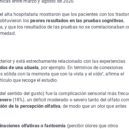
ínicas entre marzo y agosto de 2020.
 alta hospitalaria mostraron que los pacientes con los trasto
 obtuvieron los
peores resultados en las pruebas cognitivas
,
 y que los resultados de las pruebas no se correlacionaban c
ermedad.
xterior y está estrechamente relacionado con las experiencias
rdos de una abuela
, por ejemplo. En términos de conexiones
 sólida con la memoria que con la vista y el oído", afirma el
tículo que recoge el estudio.
del sentido del gusto) fue la complicación sensorial más frecu
severo
(18%), un déficit moderado o severo tanto del olfato co
sión de la percepción olfativa
, de modo que un olor que antes
inaciones olfativas o fantosmia
(percibir olores que otros