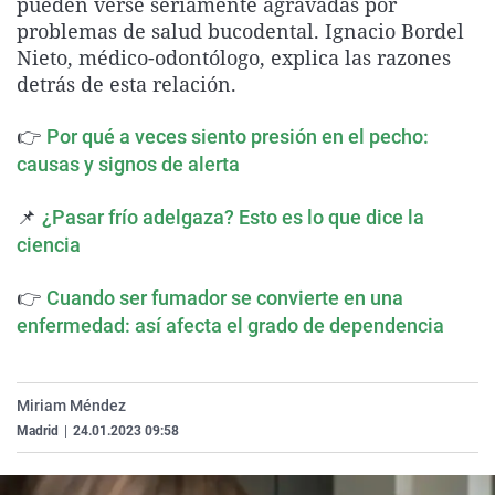
pueden verse seriamente agravadas por
La rosa de los vientos
Caso
Extremadura
Virales
problemas de salud bucodental. Ignacio Bordel
Nieto, médico-odontólogo, explica las razones
Gente viajera
Retornados
Galicia
Televisión
detrás de esta relación.
Como el perro y el gat
Equipo de investigaci
La Rioja
Elecciones
👉
Operación Viuda Negr
Navarra
Por qué a veces siento presión en el pecho:
causas y signos de alerta
País Vasco
📌
¿Pasar frío adelgaza? Esto es lo que dice la
ciencia
👉
Cuando ser fumador se convierte en una
enfermedad: así afecta el grado de dependencia
Miriam Méndez
Madrid
|
24.01.2023 09:58