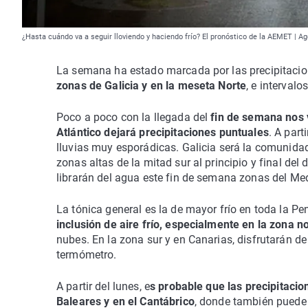
¿Hasta cuándo va a seguir lloviendo y haciendo frío? El pronóstico de la AEMET | A
La semana ha estado marcada por las precipitacio
zonas de Galicia y en la meseta Norte
, e intervalo
Poco a poco con la llegada del
fin de semana nos 
Atlántico dejará precipitaciones puntuales
. A part
lluvias muy esporádicas. Galicia será la comunida
zonas altas de la mitad sur al principio y final de
librarán del agua este fin de semana zonas del Medi
La tónica general es la de mayor frío en toda la P
inclusión de aire frío, especialmente en la zona no
nubes. En la zona sur y en Canarias, disfrutarán
termómetro.
A partir del lunes, e
s probable que las precipitacion
Baleares y en el Cantábrico
, donde también puede l