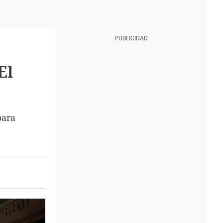
El
para