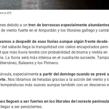
gencia EFE
nes debido a un
tren de borrascas especialmente abundantes
s de viento fuerte en el Ampurdán y los litorales gallego y cantá
vamos a despedir de esas lluvias aunque algún frente desde 
ir del sábado llega la tranquilidad con cielos encapotados pero
d que más lluvia tendrá con probabilidad de bruma y niebla en
l día. La lluvia será más intensa en el cuadrante suroeste. Tamp
terráneo, Baleares y los Pirineos.
enínsula, especialmente
a partir del domingo cuando se prevé 
rte.
Nos libramos de heladas gracias a la acción del viento y l
 de temperaturas más suaves aunque también con un descenso e
es lleguen a ser fuertes en los litorales del noreste peninsula
legar a ser persistentes.