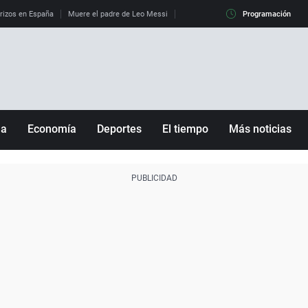
erizos en España
Muere el padre de Leo Messi
La diferencia entre observar el eclip
Programación
ña
Economía
Deportes
El tiempo
Más noticias
Fútbol
Sociedad
Baloncesto
Mundo
Tenis
Salud
Motor
Cultura
Ciencia y Tecnología
adrid
Gastronomía
nciana
Medio ambiente