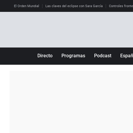
El Orden Mundial
Las claves del eclipse con Sara García
Controles front
Directo
Programas
Podcast
Espa
Más de uno
Los Perseguidos
Andalucía
Por fin
Malas decisiones
Aragón
Julia en la onda
Expedientes del más allá
Baleares
La brújula
El viaje del Guernica
Cantabria
Radioestadio
Invisibles
Cataluña
Radioestadio noche
Prohibido morirse
Comunidad de M
El colegio invisible
Esto no ha pasado
Comunitat Vale