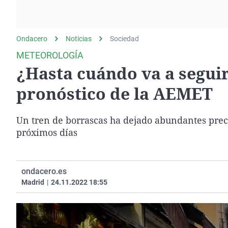
La rosa de los vientos
Caso
Extremadura
Gente viajera
Retornados
Galicia
Ondacero
Noticias
Como el perro y el
Sociedad
Equipo de investigación
La Rioja
gato
METEOROLOGÍA
Operación Viuda
Navarra
¿Hasta cuándo va a seguir
Negra
País Vasco
pronóstico de la AEMET
Un tren de borrascas ha dejado abundantes preci
próximos días
ondacero.es
Madrid
|
24.11.2022 18:55