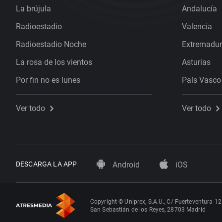
La brújula
Andalucía
Radioestadio
Valencia
Radioestadio Noche
Extremadu
La rosa de los vientos
Asturias
Por fin no es lunes
País Vasco
Ver todo
Ver todo
DESCARGA LA APP
Android
iOS
Copyright © Uniprex, S.A.U., C/ Fuerteventura 12
San Sebastián de los Reyes, 28703 Madrid