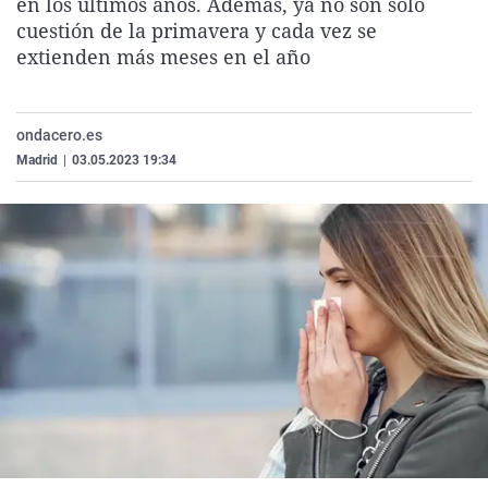
en los últimos años. Además, ya no son solo
La rosa de los vientos
Caso
Extremadura
Virales
cuestión de la primavera y cada vez se
extienden más meses en el año
Gente viajera
Retornados
Galicia
Televisión
Como el perro y el gat
Equipo de investigaci
La Rioja
Elecciones
Operación Viuda Negr
Navarra
ondacero.es
Madrid
|
03.05.2023 19:34
País Vasco