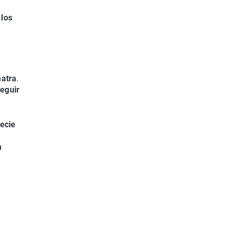
 los
atra
.
eguir
ecie
n