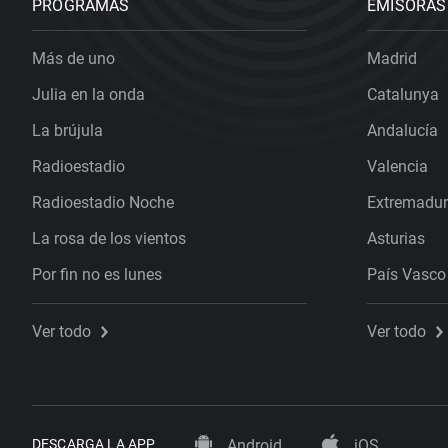
PROGRAMAS
EMISORAS
Más de uno
Madrid
Julia en la onda
Catalunya
La brújula
Andalucía
Radioestadio
Valencia
Radioestadio Noche
Extremadu
La rosa de los vientos
Asturias
Por fin no es lunes
País Vasco
Ver todo
Ver todo
DESCARGA LA APP
Android
iOS