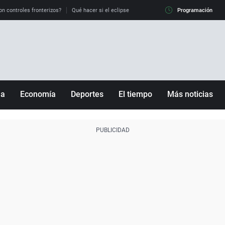
on controles fronterizos?
Qué hacer si el eclipse me pilla conduciendo
Programación
Qué tiempo 
ña
Economía
Deportes
El tiempo
Más noticias
Fútbol
Sociedad
Baloncesto
Mundo
Tenis
Salud
Motor
Cultura
Ciencia y Tecnología
adrid
Gastronomía
nciana
Medio ambiente