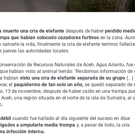
ha muerto una cría de elefante
después de haber
perdido medi
ampa que habían colocado cazadores furtivos
en la zona. Aun
salvarle la vida, finalmente la cría de elefante terminó falleci
 jueves las autoridades locales.
Conservación de Recursos Naturales de Aceh, Agus Arianto, fue 
ue habían visto al animal herido: "Recibimos información de
ea habían
visto una cría de elefante separada de su grupo
(...)
ecer, el
paquidermo de tan solo un año,
se quedó separado de 
, 13 de noviembre, después de haber caído en una trampa pu
 Aceh, una región situada en el norte de la isla de Sumatra, al 
o.
 débil
cuando fue hallado al día siguiente del suceso en Alue
bligados a amputarle media trompa
y, a pesar de todo, la cría
a infección interna.