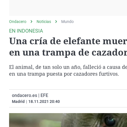
La rosa de los vientos
Caso
Extremadura
Gente viajera
Retornados
Galicia
Ondacero
Noticias
Como el perro y el
Mundo
Equipo de investigación
La Rioja
gato
EN INDONESIA
Operación Viuda
Navarra
Una cría de elefante muer
Negra
País Vasco
en una trampa de cazador
El animal, de tan solo un año, falleció a causa 
en una trampa puesta por cazadores furtivos.
ondacero.es | EFE
Madrid
|
18.11.2021 20:40