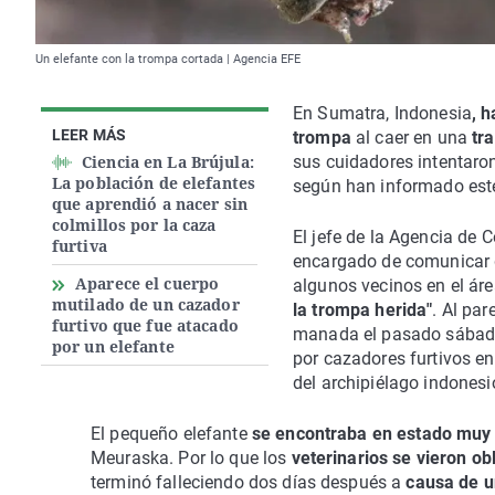
Un elefante con la trompa cortada | Agencia EFE
En Sumatra, Indonesia
, 
LEER MÁS
trompa
al caer en una
tr
Ciencia en La Brújula:
sus cuidadores intentaron 
La población de elefantes
según han informado este
que aprendió a nacer sin
colmillos por la caza
El jefe de la Agencia de 
furtiva
encargado de comunicar q
Aparece el cuerpo
algunos vecinos en el ár
mutilado de un cazador
la trompa herida"
. Al par
furtivo que fue atacado
manada el pasado sábado
por un elefante
por cazadores furtivos en
del archipiélago indonesi
El pequeño elefante
se encontraba en estado muy
Meuraska. Por lo que los
veterinarios se vieron o
terminó falleciendo dos días después a
causa de un