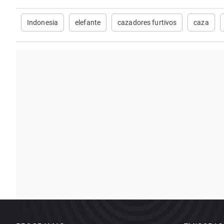
Indonesia
elefante
cazadores furtivos
caza