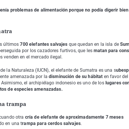
tenía problemas de alimentación porque no podía digerir bien
matra
s últimos
700 elefantes salvajes
que quedan en la isla de
Sum
rseguida por los cazadores furtivos, que les
matan para cons
 venden en el mercado ilegal.
de la Naturaleza (IUCN), el elefante de Sumatra es una s
ubesp
mente amenazada por la
disminución de su hábitat
en favor del
.
Asimismo, el archipiélago indonesio es uno de los
lugares co
ntos de especies amenazadas.
una trampa
 cuando otra
cría de elefante de aproximadamente 7 meses
o en una t
rampa para cerdos salvajes
.