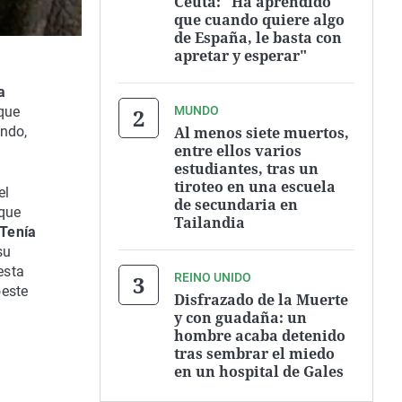
Ceuta: "Ha aprendido
que cuando quiere algo
de España, le basta con
apretar y esperar"
a
MUNDO
que
Al menos siete muertos,
endo,
entre ellos varios
estudiantes, tras un
tiroteo en una escuela
el
de secundaria en
 que
Tailandia
Tenía
su
esta
REINO UNIDO
oeste
Disfrazado de la Muerte
y con guadaña: un
hombre acaba detenido
tras sembrar el miedo
en un hospital de Gales