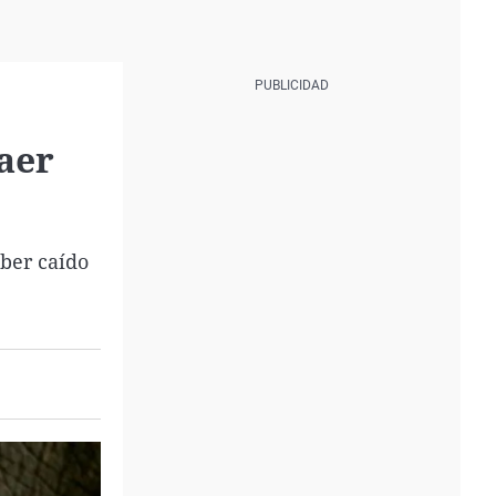
caer
aber caído