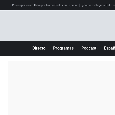
Preocupación en Italia por los controles en España
¿Cómo es llegar a Italia c
Directo
Programas
Podcast
Espa
Más de uno
Los Perseguidos
Andalucía
Por fin
Malas decisiones
Aragón
Julia en la onda
Expedientes del más allá
Baleares
La brújula
El viaje del Guernica
Cantabria
Radioestadio
Invisibles
Cataluña
Radioestadio noche
Prohibido morirse
Comunidad de M
El colegio invisible
Esto no ha pasado
Comunitat Vale